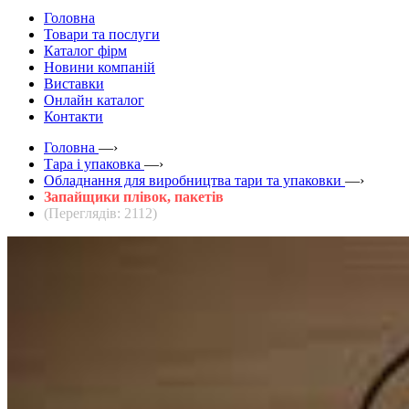
Головна
Товари та послуги
Каталог фірм
Новини компаній
Виставки
Онлайн каталог
Контакти
Головна
—›
Тара і упаковка
—›
Обладнання для виробництва тари та упаковки
—›
Запайщики плівок, пакетів
(Переглядів: 2112)