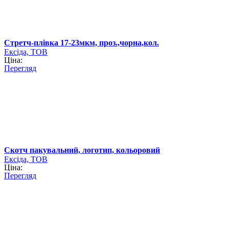
Стретч-плівка 17-23мкм, проз.,чорна,кол.
Ексіда, ТОВ
Ціна:
Перегляд
Скотч пакувальний, логотип, кольоровий
Ексіда, ТОВ
Ціна:
Перегляд