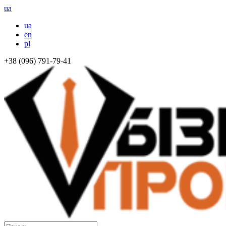
ua
ua
en
pl
+38 (096) 791-79-41