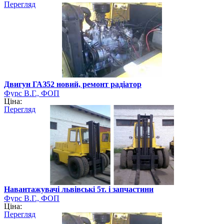
Перегляд
Двигун ГАЗ52 новий, ремонт радіатор
Фурс В.Г., ФОП
Ціна:
Перегляд
Навантажувачі львівські 5т. і запчастини
Фурс В.Г., ФОП
Ціна:
Перегляд