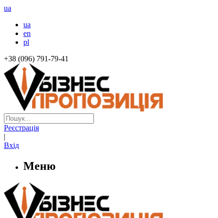
ua
ua
en
pl
+38 (096) 791-79-41
Реєстрація
|
Вхід
Меню