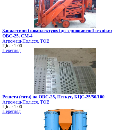
Запчастини і комплектуючі до зерноочисної техніки:
ОВС-25, СМ-4
Агромаш-Полісся, ТОВ
Ціна: 1.00
Перегляд
Решета (сита) на ОВС-25, Петкус, БЦС-25/50/100
Агромаш-Полісся, ТОВ
Ціна: 1.00
Перегляд