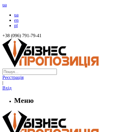
ua
ua
en
pl
+38 (096) 791-79-41
Реєстрація
|
Вхід
Меню