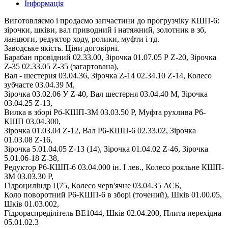
Інформація
Виготовляємо і продаємо запчастини до прогрузчіку КШП-6:
зірочки, шківи, ​​вал приводний і натяжний, золотник в зб,
ланцюги, редуктор ходу, ролики, муфти і тд.
Заводське якість. Ціни договірні.
Барабан провідний 02.33.00, Зірочка 01.07.05 Р Z-20, Зірочка
Z-35 02.33.05 Z-35 (загартована),
Вал - шестерня 03.04.36, Зірочка Z-14 02.34.10 Z-14, Колесо
зубчасте 03.04.39 М,
Зірочка 03.02.06 У Z-40, Вал шестерня 03.04.40 М, Зірочка
03.04.25 Z-13,
Вилка в зборі Рб-КШП-ЗМ 03.03.50 Р, Муфта рухлива Р6-
КШП 03.04.300,
Зірочка 01.03.04 Z-12, Вал Р6-КШП-6 02.33.02, Зірочка
01.03.08 Z-16,
Зірочка 5.01.04.05 Z-13 (14), Зірочка 01.04.02 Z-46, Зірочка
5.01.06-18 Z-38,
Редуктор Р6-КШП-6 03.04.000 ін. І лев., Колесо рояльне КШП-
ЗМ 03.03.30 Р,
Гідроциліндр Ц75, Колесо черв'ячне 03.04.35 АСБ,
Коло поворотний Р6-КШП-6 в зборі (точений), Шків 01.00.05,
Шків 01.03.002,
Гідрораспреділітель BE1044, Шків 02.04.200, Плита перехідна
05.01.02.3