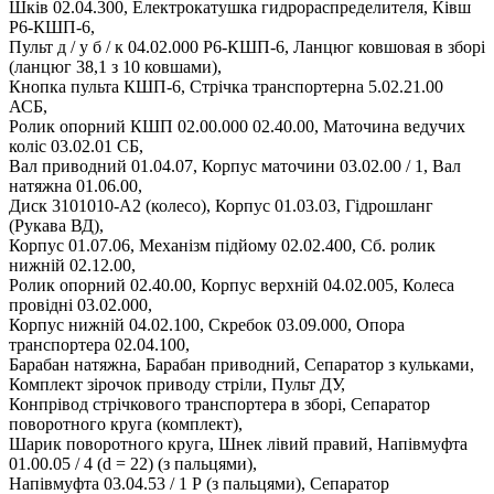
Шків 02.04.300, Електрокатушка гидрораспределителя, Ківш
Р6-КШП-6,
Пульт д / у б / к 04.02.000 Р6-КШП-6, Ланцюг ковшовая в зборі
(ланцюг 38,1 з 10 ковшами),
Кнопка пульта КШП-6, Стрічка транспортерна 5.02.21.00
АСБ,
Ролик опорний КШП 02.00.000 02.40.00, Маточина ведучих
коліс 03.02.01 СБ,
Вал приводний 01.04.07, Корпус маточини 03.02.00 / 1, Вал
натяжна 01.06.00,
Диск 3101010-А2 (колесо), Корпус 01.03.03, Гідрошланг
(Рукава ВД),
Корпус 01.07.06, Механізм підйому 02.02.400, Сб. ролик
нижній 02.12.00,
Ролик опорний 02.40.00, Корпус верхній 04.02.005, Колеса
провідні 03.02.000,
Корпус нижній 04.02.100, Скребок 03.09.000, Опора
транспортера 02.04.100,
Барабан натяжна, Барабан приводний, Сепаратор з кульками,
Комплект зірочок приводу стріли, Пульт ДУ,
Конпрівод стрічкового транспортера в зборі, Сепаратор
поворотного круга (комплект),
Шарик поворотного круга, Шнек лівий правий, Напівмуфта
01.00.05 / 4 (d = 22) (з пальцями),
Напівмуфта 03.04.53 / 1 Р (з пальцями), Сепаратор