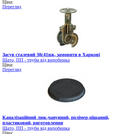
Ціна:
Перегляд
Засув сталевий 30с41нж, замовити в Харкові
Шато, ПП - труби від виробника
Ціна:
Перегляд
Каналізаційний люк-чавунний, полімер-піщаний,
пластиковий, виготовлення
Шато, ПП - труби від виробника
Ціна: