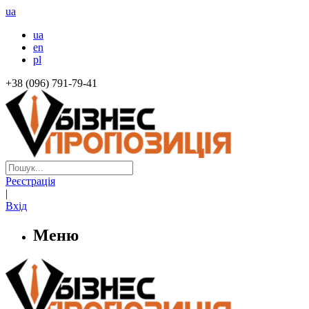
ua
ua
en
pl
+38 (096) 791-79-41
Реєстрація
|
Вхід
Меню