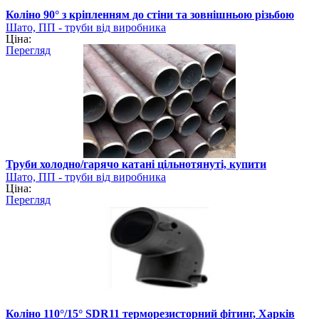
Коліно 90° з кріпленням до стіни та зовнішньою різьбою
Шато, ПП - труби від виробника
Ціна:
Перегляд
Труби холодно/гарячо катані цільнотянуті, купити
Шато, ПП - труби від виробника
Ціна:
Перегляд
Коліно 110°/15° SDR11 терморезисторний фітинг, Харків