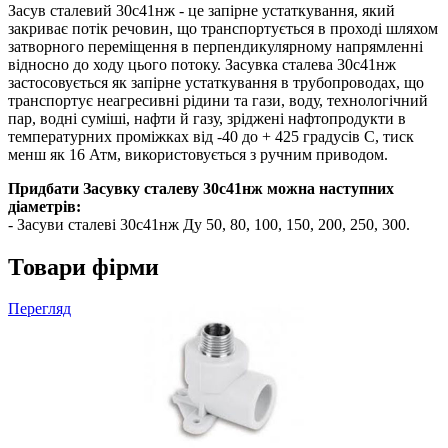
Засув сталевий 30с41нж - це запірне устаткування, який
закриває потік речовин, що транспортується в проході шляхом
затворного переміщення в перпендикулярному напрямленні
відносно до ходу цього потоку. Засувка сталева 30с41нж
застосовується як запірне устаткування в трубопроводах, що
транспортує неагресивні рідини та гази, воду, технологічний
пар, водні суміші, нафти й газу, зріджені нафтопродукти в
температурних проміжках від -40 до + 425 градусів С, тиск
менш як 16 Атм, використовується з ручним приводом.
Придбати Засувку сталеву 30с41нж можна наступних
діаметрів:
- Засуви сталеві 30с41нж Ду 50, 80, 100, 150, 200, 250, 300.
Товари фірми
Перегляд