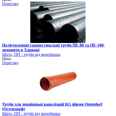
Перегляд
Поліетиленові газопостачальні труби ПЕ-80 та ПЕ-100,
замовити в Харкові
Шато, ПП - труби від виробника
Ціна:
Перегляд
Труби для зовнішньої каналізації KG фірми Ostendorf
(Остендорф)
Шато, ПП - труби від виробника