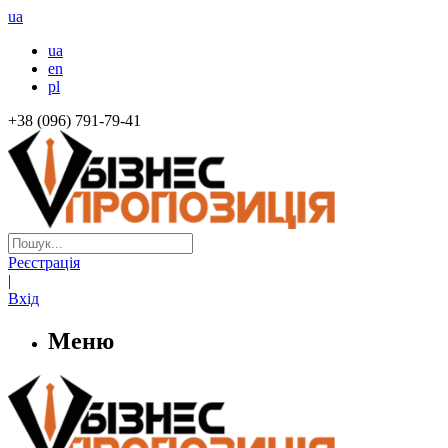
ua
ua
en
pl
+38 (096) 791-79-41
Реєстрація
|
Вхід
Меню