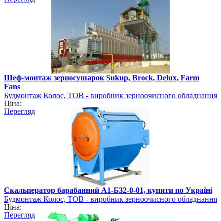
Шеф-монтаж зерносушарок Sukup, Brock, Delux, Farm
Fans
Будмонтаж Колос, ТОВ - виробник зерноочисного обладнання
Ціна:
Перегляд
Скальператор барабанний А1-Б32-0-01, купити по Україні
Будмонтаж Колос, ТОВ - виробник зерноочисного обладнання
Ціна:
Перегляд