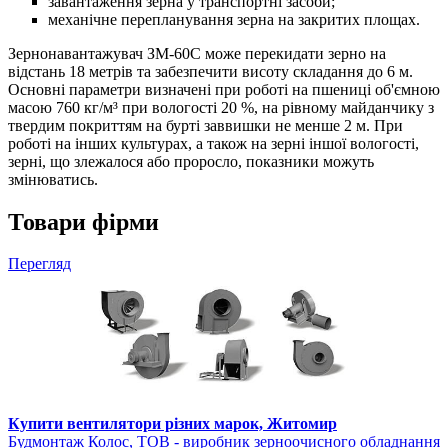
завантаження зерна у транспортні засоби;
механічне перепланування зерна на закритих площах.
Зернонавантажувач ЗМ-60С може перекидати зерно на
відстань 18 метрів та забезпечити висоту складання до 6 м.
Основні параметри визначені при роботі на пшениці об'ємною
масою 760 кг/м³ при вологості 20 %, на рівному майданчику з
твердим покриттям на бурті заввишки не менше 2 м. При
роботі на інших культурах, а також на зерні іншої вологості,
зерні, що злежалося або проросло, показники можуть
змінюватись.
Товари фірми
Перегляд
Купити вентилятори різних марок, Житомир
Будмонтаж Колос, ТОВ - виробник зерноочисного обладнання