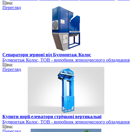
Ціна:
Перегляд
Сепаратори зернові від Будмонтаж Колос
Будмонтаж Колос, ТОВ - виробник зерноочисного обладнання
Ціна:
Перегляд
Купити норії-елеватори стрічкові вертикальні
Будмонтаж Колос, ТОВ - виробник зерноочисного обладнання
Ціна:
Перегляд