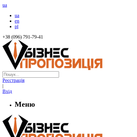
ua
ua
en
pl
+38 (096) 791-79-41
Реєстрація
|
Вхід
Меню