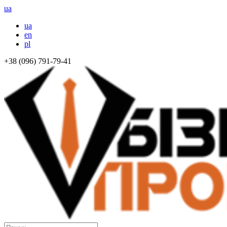
ua
ua
en
pl
+38 (096) 791-79-41