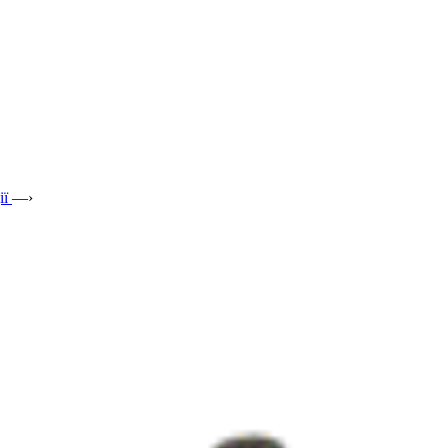
ії
—›