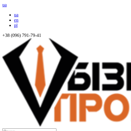
ua
ua
en
pl
+38 (096) 791-79-41