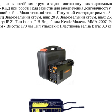
вання постійним струмом за допомогою штучних зварювальних е
о ККД при роботі і ряд захистів для забезпечення довговічност
ковий кейс - Молоточок-щіточка - Потужний електродотримач - 
0 Гц Зварювальний струм, min: 20 А Зварювальний струм, max: 25
сту: IP 21 Тип ізоляції: H Виробник: Kende Модель: MMA-200C Ро
 • Висота: 170 мм Тип упаковки: Пластикова валіза Вага: 3,0 кг