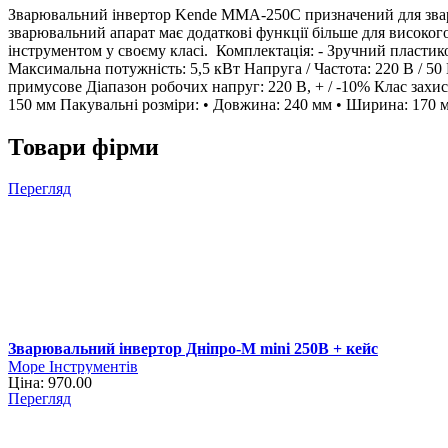
Зварювальний інвертор Kende MMA-250C призначений для зварю
зварювальний апарат має додаткові функції більше для високог
інструментом у своєму класі. Комплектація: - Зручний пласти
Максимальна потужність: 5,5 кВт Напруга / Частота: 220 В / 5
примусове Діапазон робочих напруг: 220 В, + / -10% Клас захи
150 мм Пакувальні розміри: • Довжина: 240 мм • Ширина: 170 мм
Товари фірми
Перегляд
Зварювальний інвертор Дніпро-М mini 250B + кейс
Море Інструментів
Ціна: 970.00
Перегляд