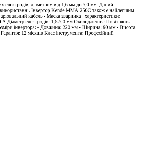
лектродів, діаметром від 1,6 мм до 5,0 мм. Даний
і у використанні. Інвертор Kende MMA-250C також є найлегшим
Зварювальний кабель - Маска зварника характеристики:
0 А Діаметр електродів: 1,6-5,0 мм Охолодження: Повітряно-
зміри інвертора: • Довжина: 220 мм • Ширина: 90 мм • Висота:
 Гарантія: 12 місяців Клас інструмента: Професійний