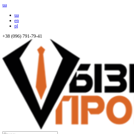
ua
ua
en
pl
+38 (096) 791-79-41