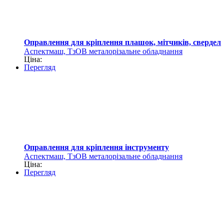
Оправлення для кріплення плашок, мітчиків, свердел
Аспектмаш, ТзОВ металорізальне обладнання
Ціна:
Перегляд
Оправлення для кріплення інструменту
Аспектмаш, ТзОВ металорізальне обладнання
Ціна:
Перегляд