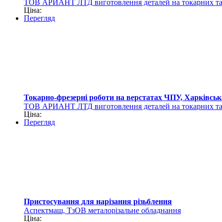
ТОВ АРИАНТ ЛТД виготовлення деталей на токарних та 
Ціна:
Перегляд
Токарно-фрезерні роботи на верстатах ЧПУ, Харківськ
ТОВ АРИАНТ ЛТД виготовлення деталей на токарних та 
Ціна:
Перегляд
Пристосування для нарізання різьблення
Аспектмаш, ТзОВ металорізальне обладнання
Ціна: