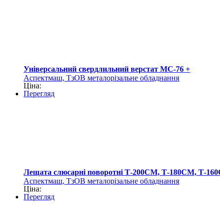
Універсальний свердлильний верстат МС-76 +
Аспектмаш, ТзОВ металорізальне обладнання
Ціна:
Перегляд
Лещата слюсарні поворотні Т-200СМ, Т-180СМ, Т-16
Аспектмаш, ТзОВ металорізальне обладнання
Ціна:
Перегляд