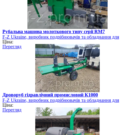
Рубальна машина молоткового типу серії RM7
F-Z Ukraine, виробник подрібнювачів та обладнання для
Ціна:
виготовлення біопалива
Перегляд
Дроворуб гідравлічний промисловий К1000
F-Z Ukraine, виробник подрібнювачів та обладнання для
Ціна:
виготовлення біопалива
Перегляд