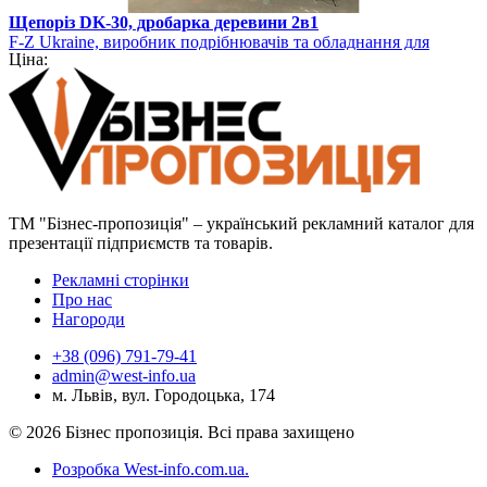
Щепоріз DK-30, дробарка деревини 2в1
F-Z Ukraine, виробник подрібнювачів та обладнання для
Ціна:
виготовлення біопалива
ТМ "Бізнес-пропозиція" – український рекламний каталог для
презентації підприємств та товарів.
Рекламні сторінки
Про нас
Нагороди
+38 (096) 791-79-41
admin@west-info.ua
м. Львів, вул. Городоцька, 174
© 2026 Бізнес пропозиція. Всі права захищено
Розробка West-info.com.ua
.