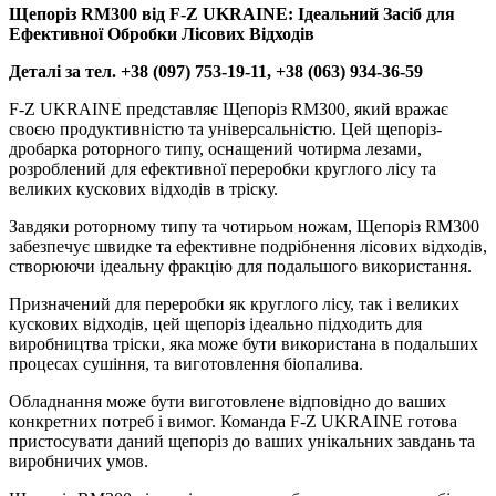
Щепоріз RM300 від F-Z UKRAINE: Ідеальний Засіб для
Ефективної Обробки Лісових Відходів
Деталі за тел. +38 (097) 753-19-11, +38 (063) 934-36-59
F-Z UKRAINE представляє Щепоріз RM300, який вражає
своєю продуктивністю та універсальністю. Цей щепоріз-
дробарка роторного типу, оснащений чотирма лезами,
розроблений для ефективної переробки круглого лісу та
великих кускових відходів в тріску.
Завдяки роторному типу та чотирьом ножам, Щепоріз RM300
забезпечує швидке та ефективне подрібнення лісових відходів,
створюючи ідеальну фракцію для подальшого використання.
Призначений для переробки як круглого лісу, так і великих
кускових відходів, цей щепоріз ідеально підходить для
виробництва тріски, яка може бути використана в подальших
процесах сушіння, та виготовлення біопалива.
Обладнання може бути виготовлене відповідно до ваших
конкретних потреб і вимог. Команда F-Z UKRAINE готова
пристосувати даний щепоріз до ваших унікальних завдань та
виробничих умов.