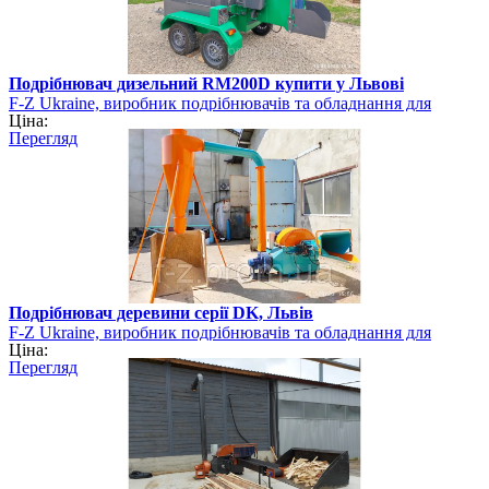
Подрібнювач дизельний RM200D купити у Львові
F-Z Ukraine, виробник подрібнювачів та обладнання для
Ціна:
виготовлення біопалива
Перегляд
Подрібнювач деревини серії DK, Львів
F-Z Ukraine, виробник подрібнювачів та обладнання для
Ціна:
виготовлення біопалива
Перегляд