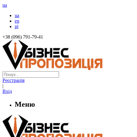
ua
ua
en
pl
+38 (096) 791-79-41
Реєстрація
|
Вхід
Меню