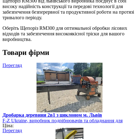
Щепоріз RM300 від львівського виробника поєднує в собі
високу надійність конструкції та передові технології для
забезпечення безперервної та продуктивної роботи на протязі
тривалого періоду.
Оберіть Щепоріз RM300 для оптимальної обробки лісових
відходів та забезпечення високоякісної тріски для вашого
виробництва.
Товари фірми
Перегляд
Дробарка деревини 2в1 з циклоном м. Львів
F-Z Ukraine, виробник подрібнювачів та обладнання для
Ціна:
виготовлення біопалива
Перегляд