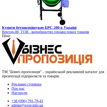
Купити бетонозмішувач БРС-200 в Україні
Вектор-08, ТОВ - виробництво промислових товарів
Ціна:
ТМ "Бізнес-пропозиція" – український рекламний каталог для
презентації підприємств та товарів.
Рекламні сторінки
Про нас
Нагороди
+38 (096) 791-79-41
admin@west-info.ua