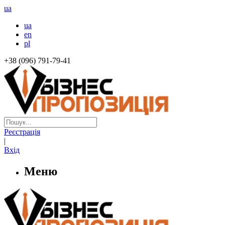
ua
ua
en
pl
+38 (096) 791-79-41
Реєстрація
|
Вхід
Меню