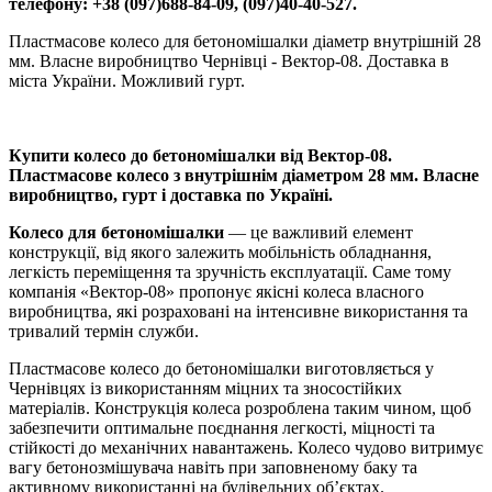
телефону: +38 (097)688-84-09, (097)40-40-527.
Пластмасове колесо для бетономішалки діаметр внутрішній 28
мм. Власне виробництво Чернівці - Вектор-08. Доставка в
міста України. Можливий гурт.
Купити колесо до бетономішалки від Вектор-08.
Пластмасове колесо з внутрішнім діаметром 28 мм. Власне
виробництво, гурт і доставка по Україні.
Колесо для бетономішалки
— це важливий елемент
конструкції, від якого залежить мобільність обладнання,
легкість переміщення та зручність експлуатації. Саме тому
компанія «Вектор-08» пропонує якісні колеса власного
виробництва, які розраховані на інтенсивне використання та
тривалий термін служби.
Пластмасове колесо до бетономішалки виготовляється у
Чернівцях із використанням міцних та зносостійких
матеріалів. Конструкція колеса розроблена таким чином, щоб
забезпечити оптимальне поєднання легкості, міцності та
стійкості до механічних навантажень. Колесо чудово витримує
вагу бетонозмішувача навіть при заповненому баку та
активному використанні на будівельних об’єктах.