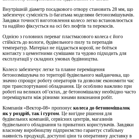
Внутрішній діаметр посадкового отвору становить 28 мм, що
забезпечує сумісність із багатьма моделями бетонозмішувачів.
Завдяки точності виготовлення колесо легко встановлюється
та надійно фіксується на осі без люфтів та перекосів.
Однією з головних переваг пластмасового колеса є його
стійкість до вологи, будівельного пилу та перепадів
температур. Матеріал не піддається корозії, не боїться
контакту з цементними сумішами та чудово підходить для
експлуатації у складних умовах будівництва.
Колесо забезпечує легке та плавне переміщення
бетонозмішувача по території будівельного майданчика, що
значно спрощує роботу операторів та дозволяє економити час
при транспортуванні обладнання. Це особливо важливо при
роботі на великих об’єктах, де бетономішалку необхідно часто
переміщувати між різними зонами виконання робіт.
Компанія «Вектор-08» пропонує
колеса до бетономішалок
як у роздріб, так і гуртом
. Це вигідне рішення для
будівельних компаній, сервісних центрів, магазинів
будівельного обладнання та приватних користувачів. Завдяки
власному виробництву підприємство гарантує стабільну
наявність продукції, доступні ціни та оперативну доставку в