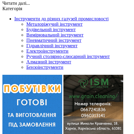
Читати далі...
Категорія
Інструменти до різних галузей промисловості
Металоріжучий інструмент
Будівельний інструмент
Вимірювальний інструмент
Пневматичний інструмент
Гідравлічний інструмент
Електроінструменти
Ручний столярно-слюсарний інструмент
Алмазний інструмент
Бензоінструменти