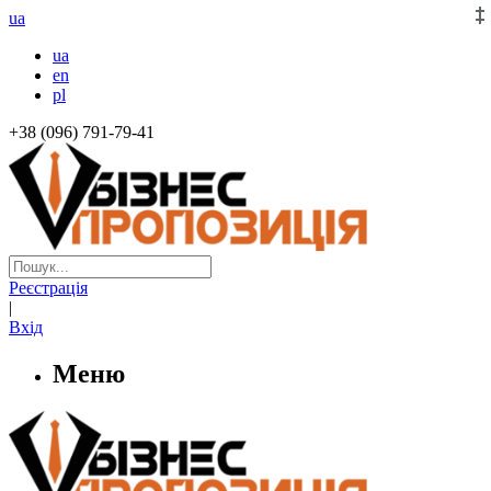
ua
ua
en
pl
+38 (096) 791-79-41
Реєстрація
|
Вхід
Меню