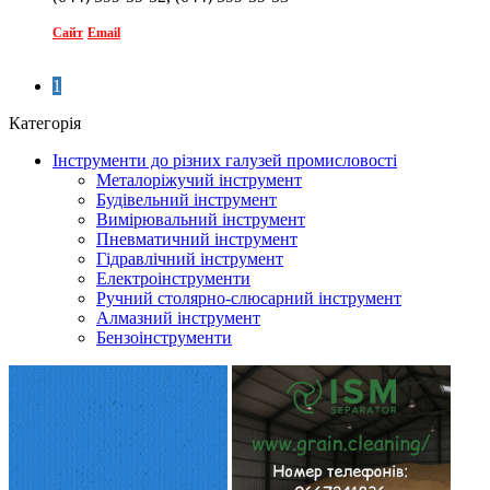
Сайт
Email
1
Категорія
Інструменти до різних галузей промисловості
Металоріжучий інструмент
Будівельний інструмент
Вимірювальний інструмент
Пневматичний інструмент
Гідравлічний інструмент
Електроінструменти
Ручний столярно-слюсарний інструмент
Алмазний інструмент
Бензоінструменти