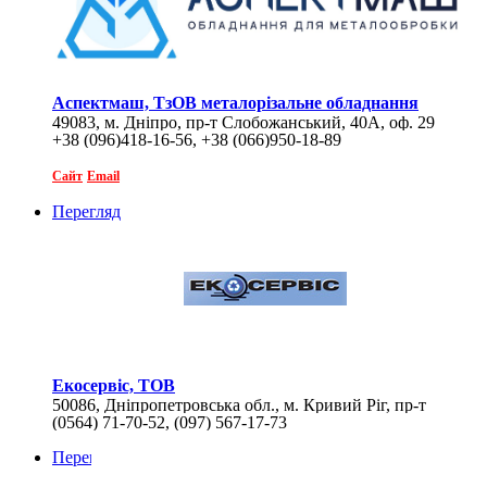
Аспектмаш, ТзОВ металорізальне обладнання
49083, м. Дніпро, пр-т Слобожанський, 40А, оф. 29
+38 (096)418-16-56, +38 (066)950-18-89
Сайт
Email
Перегляд
Екосервіс, ТОВ
50086, Дніпропетровська обл., м. Кривий Ріг, пр-т
(0564) 71-70-52, (097) 567-17-73
Гагаріна, 57
Перегляд