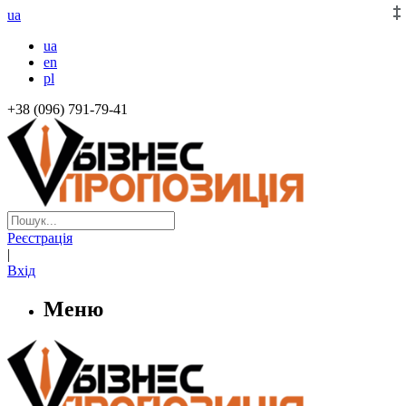
ua
ua
en
pl
+38 (096) 791-79-41
Реєстрація
|
Вхід
Меню