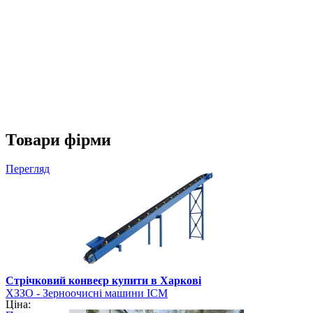
Товари фірми
Перегляд
Стрічковий конвеєр купити в Харкові
ХЗЗО - Зерноочисні машини ІСМ
Ціна: