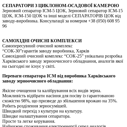
СЕПАРАТОРИ З ЦИКЛОНОМ-ОСАДОВОЇ КАМЕРОЮ
Зерновий сепаратор ІСМ-5 ЦОК, Зерновий сепаратор ІСМ-15
ЦОК, ІСМ-150 ЦОК та інші моделі СЕПАРАТОРІВ ЦОК від
заводу-виробника. Консультації за номером +38 (050) 608 95
96
САМОХІДНІ ОЧИСНІ КОМПЛЕКСИ
Самопересувний очисний комплекс
“СОК-30”гарантія заводу виробника, Харків
Самохідний очисний комплекс “СОК-25” унікальна розробка
Харківського заводу зерноочисного обладнання, аналогів якої
на сьогодні не існує у світі.
Переваги сепаратора ІСМ від виробника Харківського
заводу зерноочисного обладнання:
Якісне очищення та калібрування всіх видів зерна.
Можливість відібрати насіння для посіву із гарантованою
схожістю 98%, що призведе до збільшення врожаю на 35%.
Робить розділення зерносумішей.
Швидкий перехід з культури на культуру.
Швидке налаштування сепаратора.
Просте та легке керування.
Найнижче споживання електроенергії серед аналогів.