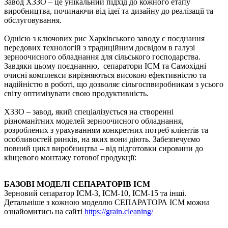
Завод ХЗЗО – це унікальний підхід до кожного етапу
виробництва, починаючи від ідеї та дизайну до реалізації та
обслуговування.
Однією з ключових рис Харківського заводу є поєднання
передових технологій з традиційним досвідом в галузі
зерноочисного обладнання для сільського господарства.
Завдяки цьому поєднанню, сепаратори ІСМ та Самохідні
очисні комплекси вирізняються високою ефективністю та
надійністю в роботі, що дозволяє сільгоспвиробникам з усього
світу оптимізувати свою продуктивність.
ХЗЗО – завод, який спеціалізується на створенні
різноманітних моделей зерноочисного обладнання,
розроблених з урахуванням конкретних потреб клієнтів та
особливостей ринків, на яких вони діють. Забезпечуємо
повний цикл виробництва – від підготовки сировини до
кінцевого монтажу готової продукції:
БАЗОВІ МОДЕЛІ СЕПАРАТОРІВ ІСМ
Зерновий сепаратор ІСМ-3, ІСМ-10, ІСМ-15 та інші.
Детальніше з кожною моделлю СЕПАРАТОРА ІСМ можна
ознайомитись на сайті
https://grain.cleaning/