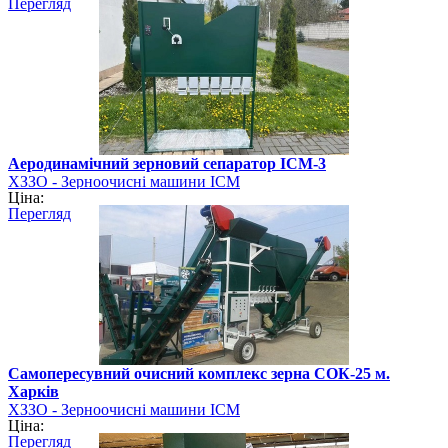
Перегляд
Аеродинамічний зерновий сепаратор ІСМ-3
ХЗЗО - Зерноочисні машини ІСМ
Ціна:
Перегляд
Самопересувний очисний комплекс зерна СОК-25 м.
Харків
ХЗЗО - Зерноочисні машини ІСМ
Ціна:
Перегляд