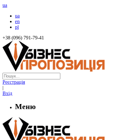
ua
ua
en
pl
+38 (096) 791-79-41
Реєстрація
|
Вхід
Меню