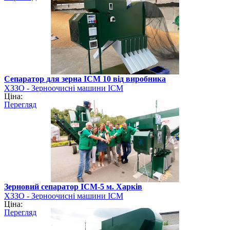
Сепаратор для зерна ІСМ 10 від виробника
ХЗЗО - Зерноочисні машини ІСМ
Ціна:
Перегляд
Зерновий сепаратор ІСМ-5 м. Харків
ХЗЗО - Зерноочисні машини ІСМ
Ціна:
Перегляд