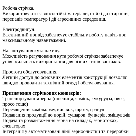
Робоча стрічка.
Використовуються зносостійкі матеріали, стійкі до стирання,
перепадів температур і дії агресивних середовищ.
Електродвигун.
Ефективний привід забезпечує стабільну роботу навіть при
максимальному навантаженні.
Налаштування кута нахилу.
Можливість регулювання кута робочої стрічки забезпечує
універсальність використання для різних типів вантажів.
Простота обслуговування.
Легкий доступ до основних елементів конструкції дозволяє
швидко проводити технічний огляд і обслуговування.
Призначення стрічкових конвеєрів:
Транспортування зерна (пшениця, ячмінь, кукурудза, овес,
просо тощо)
Переміщення комбікорму, висівок, шроту, гранул
Подавання продукції до норій, сушарок, бункерів, змішувачів
Подача та розвантаження зерна на складах, зернотоках,
елеваторах
Інтеграція у автоматизовані лінії зерноочистки та переробки