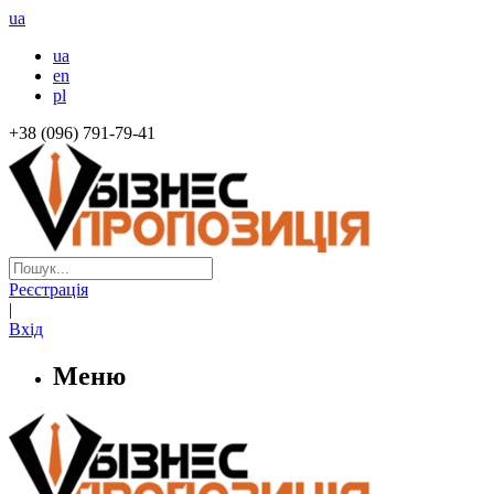
ua
ua
en
pl
+38 (096) 791-79-41
Реєстрація
|
Вхід
Меню