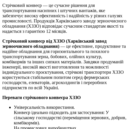
Стрічковий конвеєр — це сучасне рішення для
транспортування насипних і штучних вантажів, яке
забезпечує високу ефективність і надійність у різних галузях
промисловості. Продукція Харківського заводу зерноочисного
обладнання (ХЗЗО) відповідає сучасним стандартам якості та
надається з гарантією 12 місяців.
Стрічковий конвеєр від ХЗЗО (Харківський завод
зерноочисного обладнання)
— це ефективне, продуктивне та
надійне обладнання для горизонтального та похилого
транспортування зерна, бобових, олійних культур,
комбікормів та інших сипких матеріалів. Завдяки продуманій
інженерії, високій якості виготовлення та можливості
індивідуального проєктування, стрічкові транспортери ХЗЗО
користуються стабільним попитом серед фермерських
господарств, елеваторів, агрохолдингів і переробних
підприємств по всій Україні.
Переваги стрічкового конвеєра ХЗЗО
Універсальність використання.
Конвеєр ідеально підходить для застосування: У
сільському господарстві (переміщення зернових, добрив,
комбікормів).
На промислових виробництвах.