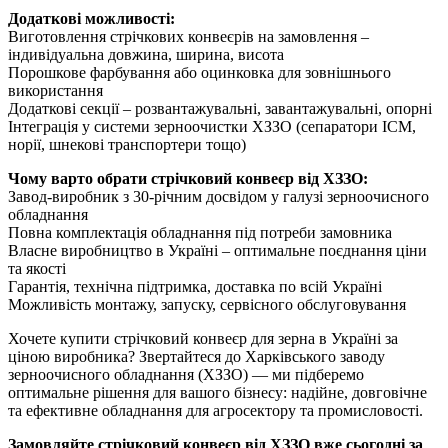
Додаткові можливості:
Виготовлення стрічкових конвеєрів на замовлення –
індивідуальна довжина, ширина, висота
Порошкове фарбування або оцинковка для зовнішнього
використання
Додаткові секції – розвантажувальні, завантажувальні, опорні
Інтеграція у системи зерноочистки ХЗЗО (сепаратори ІСМ,
норії, шнекові транспортери тощо)
Чому варто обрати стрічковий конвеєр від ХЗЗО:
Завод-виробник з 30-річним досвідом у галузі зерноочисного
обладнання
Повна комплектація обладнання під потреби замовника
Власне виробництво в Україні – оптимальне поєднання ціни
та якості
Гарантія, технічна підтримка, доставка по всій Україні
Можливість монтажу, запуску, сервісного обслуговування
Хочете купити стрічковий конвеєр для зерна в Україні за
ціною виробника? Звертайтеся до Харківського заводу
зерноочисного обладнання (ХЗЗО) — ми підберемо
оптимальне рішення для вашого бізнесу: надійне, довговічне
та ефективне обладнання для агросектору та промисловості.
Замовляйте стрічковий конвеєр від ХЗЗО вже сьогодні за