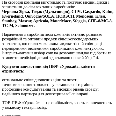
На сьогодні компанія виготовляє та постачає висівні диски і
запчастини до сівалок таких виробників:
Червона Зірка, Тодак (Мультикорн), СПЧ, Gaspardo, Kuhn,
Kverneland, Quivogne/SOLA, HORSCH, Monosem, Клен,
Stanhay, Mascar, Agricola, MaterMacc, Sfoggia, СПБ-8/МС-8,
ТС-М, Schmotzer.
Паралельно з виробництвом компанія активно розвиває
роздрібний та оптовий продаж сільськогосподарських
запчастин, що стало можливим завдяки тісній співпраці з
перевіреними іноземними виробниками комплектуючих.
Інтернет-магазин urshop.com.ua дозволяє швидко підібрати та
замовити необхідні деталі з доставкою по всій Україні.
Купуючи запчастини від ПВФ «Урожай», клієнти
отримують:
оптимальне співвідношення ціни та якості;
точне виконання замовлень у встановлені терміни;
професійне консультування та високий рівень сервісу;
надійного партнера для довготривалої співпраці.
ТОВ ПВФ «Урожай» — це стабільність, якість та впевненість
у кожному гектарі посіву.