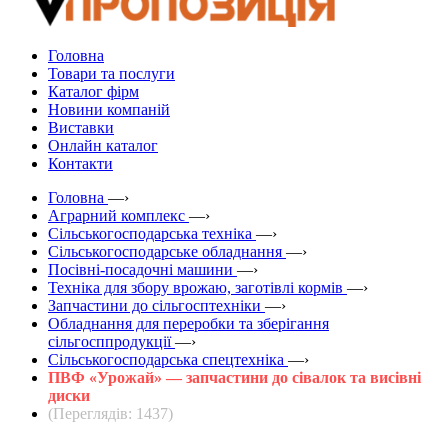
Головна
Товари та послуги
Каталог фірм
Новини компаній
Виставки
Онлайн каталог
Контакти
Головна
—›
Аграрний комплекс
—›
Сільськогосподарська техніка
—›
Сільськогосподарське обладнання
—›
Посівні-посадочні машини
—›
Техніка для збору врожаю, заготівлі кормів
—›
Запчастини до сільгосптехніки
—›
Обладнання для переробки та зберігання
сільгосппродукції
—›
Сільськогосподарська спецтехніка
—›
ПВФ «Урожай» — запчастини до сівалок та висівні
диски
(Переглядів: 1437)