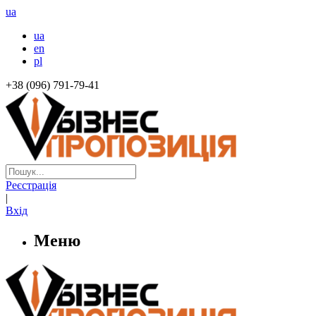
ua
ua
en
pl
+38 (096) 791-79-41
Реєстрація
|
Вхід
Меню