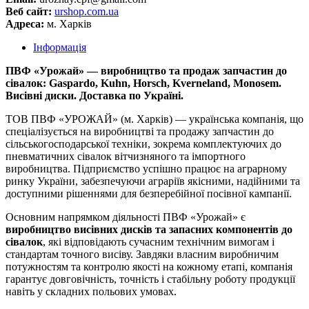
Веб сайт:
urshop.com.ua
Адреса:
м. Харків
Інформація
ПВФ «Урожай» — виробництво та продаж запчастин до
сівалок: Gaspardo, Kuhn, Horsch, Kverneland, Monosem.
Висівні диски. Доставка по Україні.
ТОВ ПВФ «УРОЖАЙ» (м. Харків) — українська компанія, що
спеціалізується на виробництві та продажу запчастин до
сільськогосподарської техніки, зокрема комплектуючих до
пневматичних сівалок вітчизняного та імпортного
виробництва. Підприємство успішно працює на аграрному
ринку України, забезпечуючи аграріїв якісними, надійними та
доступними рішеннями для безперебійної посівної кампанії.
Основним напрямком діяльності ПВФ «Урожай» є
виробництво висівних дисків та запасних компонентів до
сівалок
, які відповідають сучасним технічним вимогам і
стандартам точного висіву. Завдяки власним виробничим
потужностям та контролю якості на кожному етапі, компанія
гарантує довговічність, точність і стабільну роботу продукції
навіть у складних польових умовах.