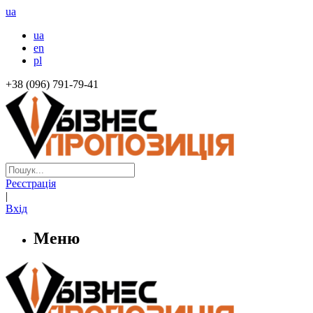
ua
ua
en
pl
+38 (096) 791-79-41
Реєстрація
|
Вхід
Меню