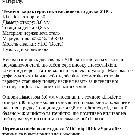
матеріалу.
Технічні характеристики висіваючого диска УПС:
Кількість отворів: 30
Діаметр отвору: 3,0 мм
Товщина диска: 0,8 мм
Матеріал: нержавіюча сталь
Маркування: 509.046.4568-02
Модель сівалки: УПС (Веста)
Вузол: диски висіваючі
Висіваючий диск для сівалки УПС виготовляється з якісної
нержавіючої сталі, що забезпечує високу зносостійкість,
захист від корозії та тривалий термін експлуатації. Матеріал не
деформується під час роботи, зберігає геометрію отворів і
гарантує стабільну подачу насіння навіть за інтенсивної
експлуатації та складних польових умов.
Отвори діаметром 3,0 мм у поєднанні з точною кількістю
отворів (30 шт.) дозволяють досягти оптимального розміщення
насіння в рядку. Товщина диска 0,8 мм забезпечує ідеальний
баланс між міцністю та точністю, що позитивно впливає на
роботу вакуумної системи пневматичної сівалки.
Переваги висіваючого диска УПС від ПВФ «Урожай»:
точний та рівномірний висів насіння;