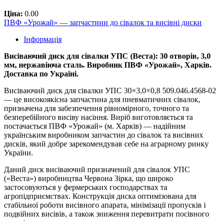
Ціна:
0.00
ПВФ «Урожай» — запчастини до сівалок та висівні диски
Інформація
Висіваючий диск для сівалки УПС (Веста): 30 отворів, 3,0
мм, нержавіюча сталь. Виробник ПВФ «Урожай», Харків.
Доставка по Україні.
Висіваючий диск для сівалки УПС 30×3,0×0,8 509.046.4568-02
— це високоякісна запчастина для пневматичних сівалок,
призначена для забезпечення рівномірного, точного та
безперебійного висіву насіння. Виріб виготовляється та
постачається ПВФ «Урожай» (м. Харків) — надійним
українським виробником запчастин до сівалок та висівних
дисків, який добре зарекомендував себе на аграрному ринку
України.
Даний диск висіваючий призначений для сівалок УПС
(«Веста») виробництва Червона Зірка, що широко
застосовуються у фермерських господарствах та
агропідприємствах. Конструкція диска оптимізована для
стабільної роботи висівного апарата, мінімізації пропусків і
подвійних висівів, а також зниження перевитрати посівного