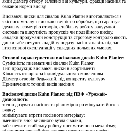
який діаметр отвору, залежно від культури, фракції насіння та
бажаної норми висіву.
Висіваючі диски для сівалок Kuhn Planter виготовляються з
якісного металу з високою точністю обробки, що гарантує
ідеальну геометрію отворів, стабільну роботу вакуумної
системи та відсутність пропусків чи подвійного висіву.
Завдяки продуманій конструкції та строгому контролю якості,
диски забезпечують надійну подачу насіння навіть під час
інтенсивної експлуатації у складних польових умовах.
Основні характеристики висіваючих дисків Kuhn Planter:
Сумісність: пневматичні сівалки Kuhn Planter
Тип продукції: висіваючі диски в асортименті
Кількість отворів: за індивідуальним замовленням
Діаметр отворів: будь-який, під конкретну культуру
Призначення: точний висів насіння
Висіваючі диски Kuhn Planter від ПВФ «Урожай»
дозволяють:
точно дозувати насіння та рівномірно розміщувати його в
рядку;
мінімізувати втрати посівного матеріалу;
зменшити знос висівного вузла сівалки;
забезпечити стабільну роботу пневматичного механізму;
підвищити врожайність завдяки правильному посіву.