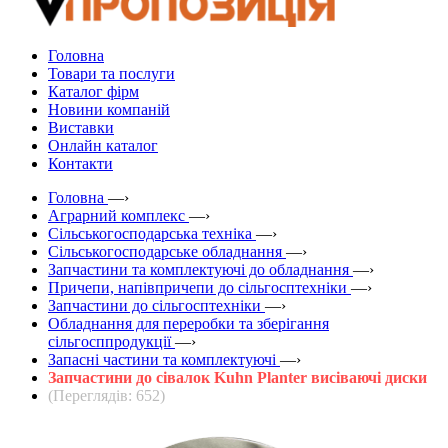
Головна
Товари та послуги
Каталог фірм
Новини компаній
Виставки
Онлайн каталог
Контакти
Головна
—›
Аграрний комплекс
—›
Сільськогосподарська техніка
—›
Сільськогосподарське обладнання
—›
Запчастини та комплектуючі до обладнання
—›
Причепи, напівпричепи до сільгосптехніки
—›
Запчастини до сільгосптехніки
—›
Обладнання для переробки та зберігання
сільгосппродукції
—›
Запасні частини та комплектуючі
—›
Запчастини до сівалок Kuhn Planter висіваючі диски
(Переглядів: 652)