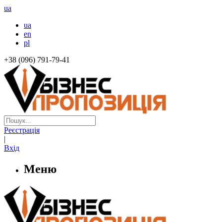
ua
ua
en
pl
+38 (096) 791-79-41
Реєстрація
|
Вхід
Меню