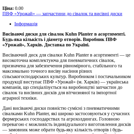
Ціна:
0.00
ПВФ «Урожай» — запчастини до сівалок та висівні диски
Інформація
Висіваючі диски для сівалок Kuhn Planter в асортименті.
Будь-яка кількість і діаметр отворів. Виробник ПВФ
«Урожай», Харків. Доставка по Україні.
Висіваючий диск для сівалки Kuhn Planter в асортименті — це
високоточна комплектуюча для пневматичних сівалок,
призначена для забезпечення рівномірного, стабільного та
максимально точного висіву насіння різних
сільськогосподарських культур. Виробником і постачальником
продукції виступає ПВФ «Урожай» (м. Харків) — українська
компанія, що спеціалізується на виробництві запчастин до
сівалок та висівних дисків для вітчизняної та імпортної
аграрної техніки.
Дані висіваючі диски повністю сумісні з пневматичними
сівалками Kuhn Planter, які широко застосовуються у сучасних
фермерських господарствах та агрохолдингах. Головною
перевагою є можливість індивідуального виготовлення дисків
— замовник може обрати будь-яку кількість отворів і будь-