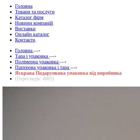
Головна
Товари та послуги
Каталог фірм
Новини компаній
Виставки
Онлайн каталог
Контакти
Головна
—›
Тара і упаковка
—›
Полімерна упаковка
—›
Паперова упаковка і тара
—›
Яскрава Подарункова упаковка від виробника
(Переглядів: 4865)