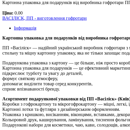
Картонна упаковка для подарунків від виробника гофротари ПП
Ціна:
0.00
ВАСІЛІСК, ПП - виготовлення гофротари
Інформація
Картонна упаковка для подарунків від виробника гофротари 
ПП «Васіліск» — надійний український виробник гофротари з м.
стильну та міцну картонну упаковку, яка не тільки захищає под
Подарункова упаковка з картону — це більше, ніж просто коро
Картонна упаковка для подарунків — це ефективний маркетинг
підкреслює турботу та увагу до деталей,
формує святкову атмосферу,
допомагає виділити товар серед конкурентів,
сприяє впізнаваності бренду.
Асортимент подарункової упаковки від ПП «Васіліск» (Київ)
Коробки з гофрокартону та мікрогофрокартону — міцні, легкі, і
Картонні лотки та футляри з дизайнерським оформленням.
Упаковка з кришкою, висіканням, віконцями, вставками, декор
Кольоровий друк, каширування, ламінування, тиснення фольго
Подарункові набори для косметики, чаю, кави, солодощів, алког