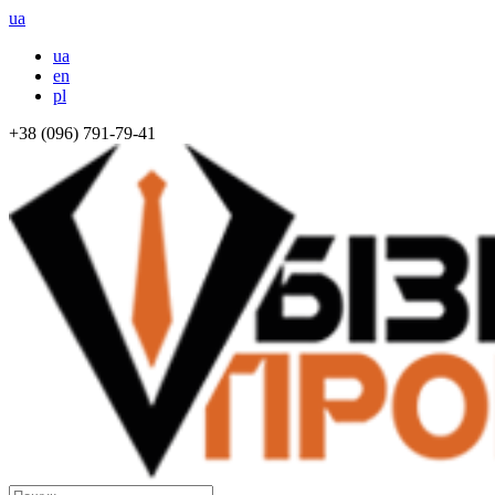
ua
ua
en
pl
+38 (096) 791-79-41