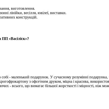
вання, виготовлення.
нні лінійки, весілля, ювілеї, виставки.
еативних конструкцій.
а ПП «Васіліск»?
.
 собі - маленький подарунок. У сучасному розумінні подарунка, п
крогофрокартону з офсетним друком, міцна і красива, використов
ючих - всього, що вимагає більшої жорсткості і міцності, ніж мо