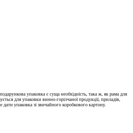
одарункова упаковка є суща необхідність, така ж, як рама для
ується для упаковки винно-горілчаної продукції, приладів,
же дати упаковка зі звичайного коробкового картону.