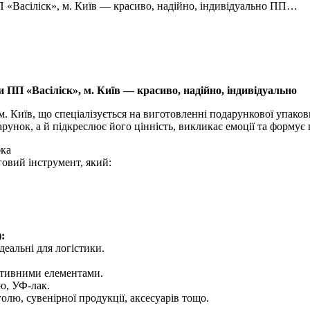
 «Васіліск», м. Київ — красиво, надійно, індивідуально ПП…
ПП «Васіліск», м. Київ — красиво, надійно, індивідуально
 Київ, що спеціалізується на виготовленні подарункової упаков
арунок, а й підкреслює його цінність, викликає емоції та форму
бка
овий інструмент, який:
:
деальні для логістики.
ативними елементами.
ю, УФ-лак.
олю, сувенірної продукції, аксесуарів тощо.