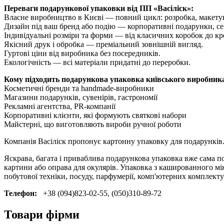
Переваги подарункової упаковки від ПП «Васіліск»:
Власне виробництво в Києві — повний цикл: розробка, макету
Дизайн під ваш бренд або подію — корпоративні подарунки, сезо
Індивідуальні розміри та форми — від класичних коробок до кр
Якісний друк і обробка — преміальний зовнішній вигляд.
Гуртові ціни від виробника без посередників.
Екологічність — всі матеріали придатні до переробки.
Кому підходить подарункова упаковка київського виробник
Косметичні бренди та handmade-виробники
Магазини подарунків, сувенірів, гастрономії
Рекламні агентства, PR-компанії
Корпоративні клієнти, які формують святкові набори
Майстерні, що виготовляють вироби ручної роботи
Компанія Васіліск пропонує картонну упаковку для подарунків
Яскрава, багата і приваблива подарункова упаковка вже сама по
картини або оправа для окулярів. Упаковка з кашированного мі
побутової техніки, посуду, парфумерії, комп'ютерних комплекту
Телефон:
+38 (094)823-02-55, (050)310-89-72
Товари фірми