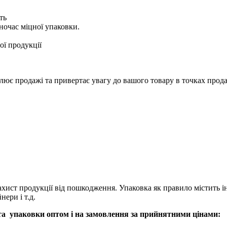
ть
дночас міцної упаковки.
ї продукції
ює продажі та привертає увагу до вашого товару в точках прод
 захист продукції від пошкодження. Упаковка як правило містить
ери і т.д.
 та упаковки оптом і на замовлення за прийнятними цінами: