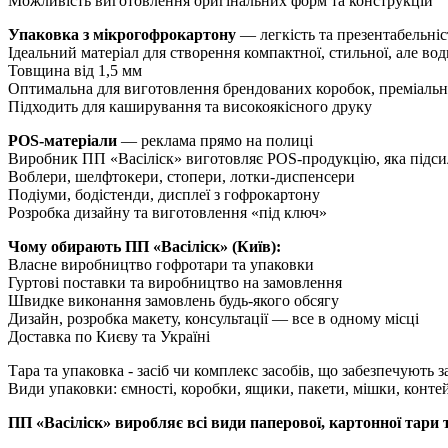
Можливість виготовлення оригінальних форм та конструкцій
Упаковка з мікрогофрокартону
— легкість та презентабельніс
Ідеальний матеріал для створення компактної, стильної, але во
Товщина від 1,5 мм
Оптимальна для виготовлення брендованих коробок, преміально
Підходить для каширування та високоякісного друку
POS-матеріали
— реклама прямо на полиці
Виробник ПП «Васіліск» виготовляє POS-продукцію, яка підсил
Воблери, шелфтокери, стопери, лотки-диспенсери
Подіуми, бодістенди, дисплеї з гофрокартону
Розробка дизайну та виготовлення «під ключ»
Чому обирають ПП «Васіліск» (Київ):
Власне виробництво гофротари та упаковки
Гуртові поставки та виробництво на замовлення
Швидке виконання замовлень будь-якого обсягу
Дизайн, розробка макету, консультації — все в одному місці
Доставка по Києву та Україні
Тара та упаковка - засіб чи комплекс засобів, що забезпечують
Види упаковки: ємності, коробки, ящики, пакети, мішки, контейн
ПП «Васіліск» виробляє всі види паперової, картонної тари