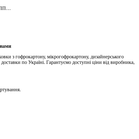
и ПП…
інами
аковки з гофрокартону, мікрогофрокартону, дизайнерського
доставки по Україні. Гарантуємо доступні ціни від виробника,
ортування.