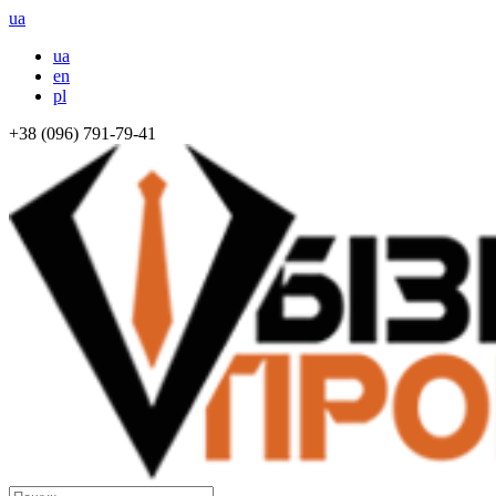
ua
ua
en
pl
+38 (096) 791-79-41