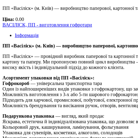
ПП «Васіліск» (м. Київ) — виробництво паперової, картонної 
Ціна:
0.00
ВАСІЛІСК, ПП - виготовлення гофротари
Інформація
ПП «Васіліск» (м. Київ) — виробництво паперової, картонно
ПП «Васіліск» — провідний виробник паперової та картонної та
картону та паперу. Ми пропонуємо повний цикл виробництва — 
високу якість і індивідуальний підхід до кожного клієнта.
Асортимент упаковки від ПП «Васіліск»:
Гофрокороб
— універсальна транспортна тара
Один із найпоширеніших видів упаковки з гофрокартону, що заб
Можливість виготовлення з 3-х або 5-ти шарового гофрокартон
Підходить для харчової, промислової, побутової, електронної п
Можливість брендування та висікання ручок, отворів, вентиляц
Подарункова упаковка
— вигляд, який продає
Яскрава, естетична й індивідуалізована упаковка, що дозволяє 
Кольоровий друк, каширування, ламінування, фольгування
Упаковка для сувенірів, косметики, алкоголю, солодощів