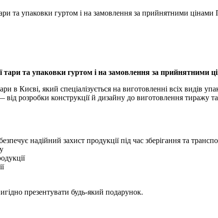
тари та упаковки гуртом і на замовлення за прийнятними цінам
ї тари та упаковки гуртом і на замовлення за прийнятними ц
ри в Києві, який спеціалізується на виготовленні всіх видів уп
від розробки конструкції й дизайну до виготовлення тиражу та 
езпечує надійний захист продукції під час зберігання та трансп
у
родукції
ії
вигідно презентувати будь-який подарунок.