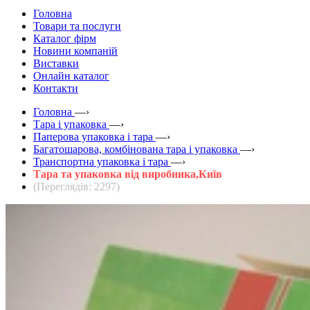
Головна
Товари та послуги
Каталог фірм
Новини компаній
Виставки
Онлайн каталог
Контакти
Головна
—›
Тара і упаковка
—›
Паперова упаковка і тара
—›
Багатошарова, комбінована тара і упаковка
—›
Транспортна упаковка і тара
—›
Тара та упаковка від виробника,Київ
(Переглядів: 2297)