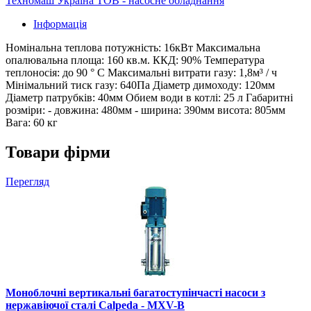
Техномаш Україна ТОВ - насосне обладнання
Інформація
Номінальна теплова потужність: 16кВт Максимальна
опалювальна площа: 160 кв.м. ККД: 90% Температура
теплоносія: до 90 ° С Максимальні витрати газу: 1,8м³ / ч
Мінімальний тиск газу: 640Па Діаметр димоходу: 120мм
Діаметр патрубків: 40мм Обием води в котлі: 25 л Габаритні
розміри: - довжина: 480мм - ширина: 390мм висота: 805мм
Вага: 60 кг
Товари фірми
Перегляд
Моноблочні вертикальні багатоступінчасті насоси з
нержавіючої сталі Calpeda - MXV-B