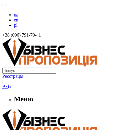
ua
ua
en
pl
+38 (096) 791-79-41
Реєстрація
|
Вхід
Меню