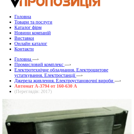
Головна
Товари та послуги
Каталог фірм
Новини компаній
Виставки
Онлайн каталог
Контакти
Головна
—›
Промисловий комплекс
—›
Електротехнічне обладнання. Електрощитове
устаткування. Електростанції
—›
Джерела живлення. Електроустановочні вироби
—›
Автомат А-3794 от 160-630 А
(Переглядів: 2017)