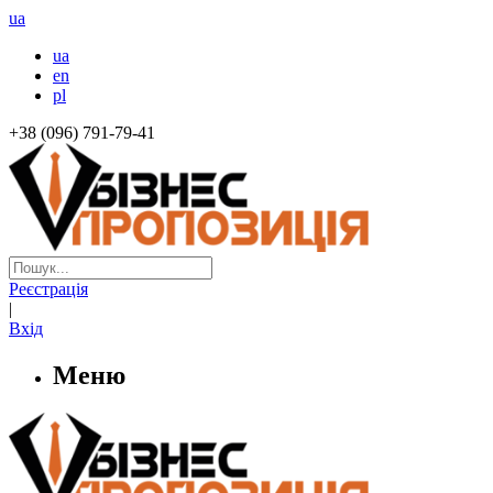
ua
ua
en
pl
+38 (096) 791-79-41
Реєстрація
|
Вхід
Меню