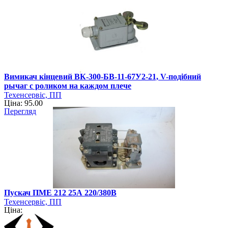
Вимикач кінцевий ВК-300-БВ-11-67У2-21, V-подібний
рычаг с роликом на каждом плече
Техенсервіс, ПП
Ціна: 95.00
Перегляд
Пускач ПМЕ 212 25А 220/380В
Техенсервіс, ПП
Ціна: