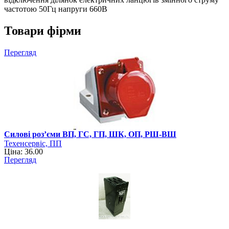
частотою 50Гц напруги 660В
Товари фірми
Перегляд
Силові роз’єми ВП, ГС, ГП, ШК, ОП, РШ-ВШ
Техенсервіс, ПП
Ціна: 36.00
Перегляд