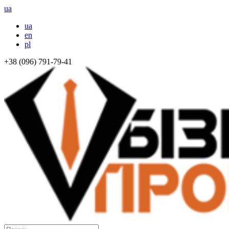
ua
ua
en
pl
+38 (096) 791-79-41