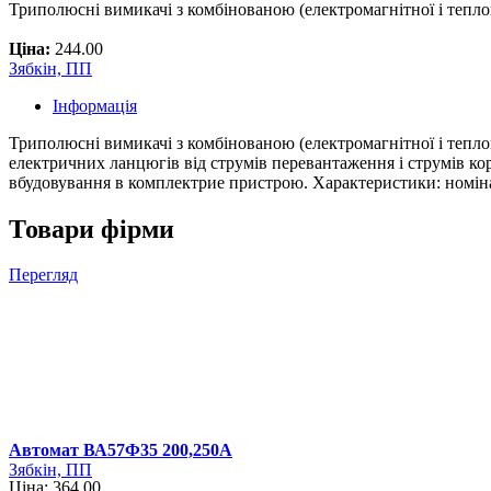
Триполюсні вимикачі з комбінованою (електромагнітної і тепл
Ціна:
244.00
Зябкін, ПП
Інформація
Триполюсні вимикачі з комбінованою (електромагнітної і тепло
електричних ланцюгів від струмів перевантаження і струмів ко
вбудовування в комплектрие пристрою. Характеристики: номіналь
Товари фірми
Перегляд
Автомат ВА57Ф35 200,250А
Зябкін, ПП
Ціна: 364.00