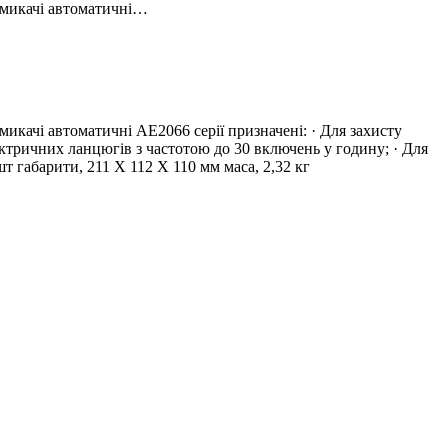
имикачі автоматичні…
икачі автоматичні АЕ2066 серії призначені: · Для захисту
ктричних ланцюгів з частотою до 30 включень у годину; · Для
т габарити, 211 Х 112 Х 110 мм маса, 2,32 кг