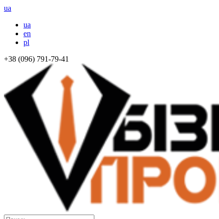
ua
ua
en
pl
+38 (096) 791-79-41