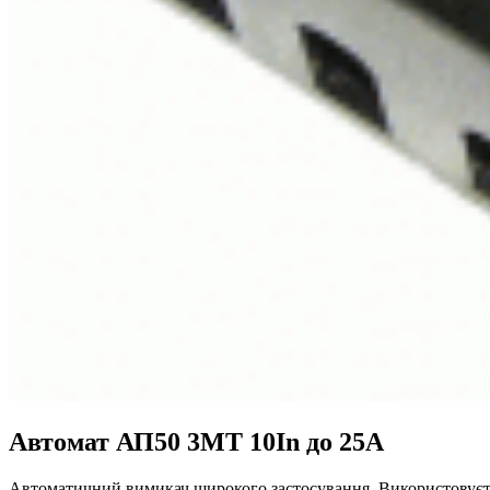
Автомат АП50 3МТ 10Іn до 25А
Автоматичний вимикач широкого застосування. Використовуєтьс