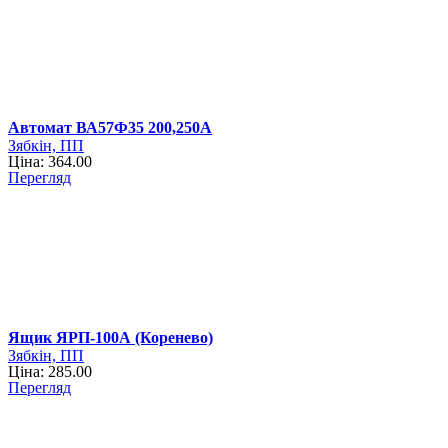
Автомат ВА57Ф35 200,250А
Зябкін, ПП
Ціна: 364.00
Перегляд
Ящик ЯРП-100А (Коренево)
Зябкін, ПП
Ціна: 285.00
Перегляд