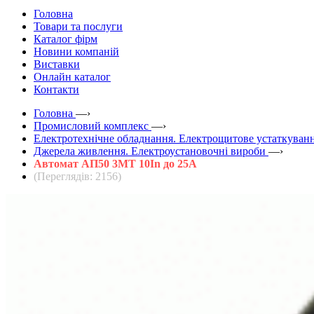
Головна
Товари та послуги
Каталог фірм
Новини компаній
Виставки
Онлайн каталог
Контакти
Головна
—›
Промисловий комплекс
—›
Електротехнічне обладнання. Електрощитове устаткуванн
Джерела живлення. Електроустановочні вироби
—›
Автомат АП50 3МТ 10Іn до 25А
(Переглядів: 2156)