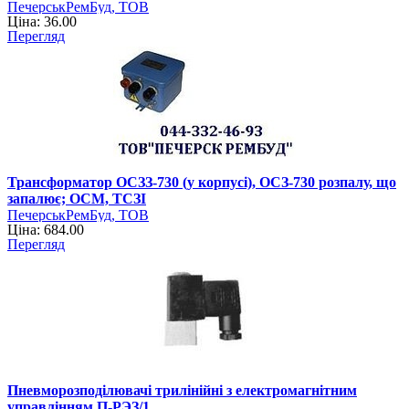
ПечерськРемБуд, ТОВ
Ціна: 36.00
Перегляд
Трансформатор ОСЗЗ-730 (у корпусі), ОСЗ-730 розпалу, що
запалює; ОСМ, ТСЗІ
ПечерськРемБуд, ТОВ
Ціна: 684.00
Перегляд
Пневморозподілювачі трилінійні з електромагнітним
управлінням П-РЭЗ/1