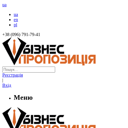
ua
ua
en
pl
+38 (096) 791-79-41
Реєстрація
|
Вхід
Меню