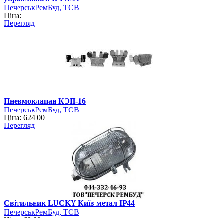
ПечерськРемБуд, ТОВ
Ціна:
Перегляд
Пневмоклапан КЭП-16
ПечерськРемБуд, ТОВ
Ціна: 624.00
Перегляд
Світильник LUCKY Київ метал IP44
ПечерськРемБуд, ТОВ