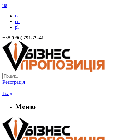
ua
ua
en
pl
+38 (096) 791-79-41
Реєстрація
|
Вхід
Меню