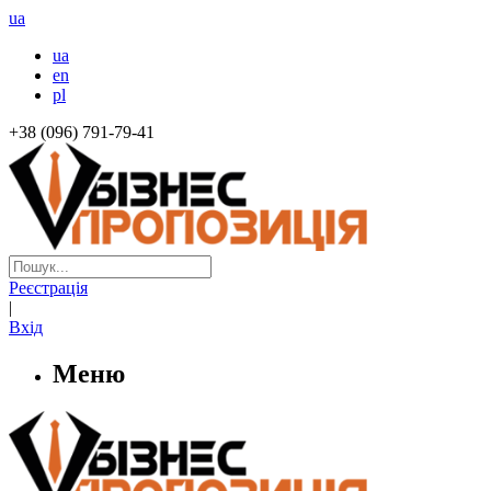
ua
ua
en
pl
+38 (096) 791-79-41
Реєстрація
|
Вхід
Меню