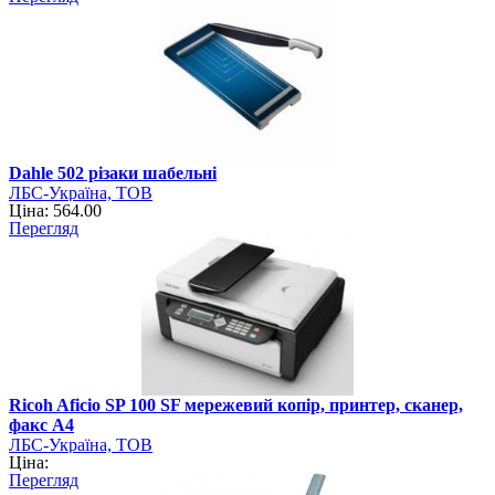
Dahle 502 різаки шабельні
ЛБС-Україна, ТОВ
Ціна: 564.00
Перегляд
Ricoh Aficio SP 100 SF мережевий копір, принтер, сканер,
факс А4
ЛБС-Україна, ТОВ
Ціна:
Перегляд