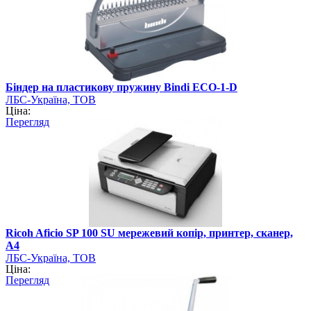
Біндер на пластикову пружину Bindi ECO-1-D
ЛБС-Україна, ТОВ
Ціна:
Перегляд
Ricoh Aficio SP 100 SU мережевий копір, принтер, сканер,
А4
ЛБС-Україна, ТОВ
Ціна:
Перегляд