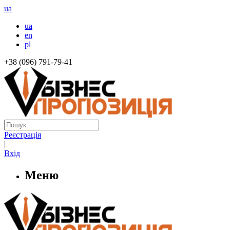
ua
ua
en
pl
+38 (096) 791-79-41
Реєстрація
|
Вхід
Меню