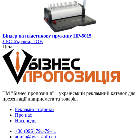
Біндер на пластикову пружину HP-5015
ЛБС-Україна, ТОВ
Ціна:
ТМ "Бізнес-пропозиція" – український рекламний каталог для
презентації підприємств та товарів.
Рекламні сторінки
Про нас
Нагороди
+38 (096) 791-79-41
admin@west-info.ua