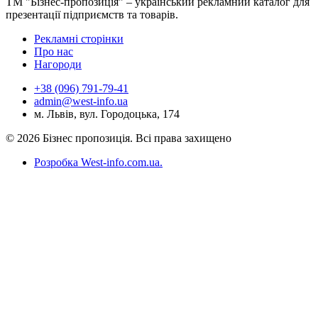
ТМ "Бізнес-пропозиція" – український рекламний каталог для
презентації підприємств та товарів.
Рекламні сторінки
Про нас
Нагороди
+38 (096) 791-79-41
admin@west-info.ua
м. Львів, вул. Городоцька, 174
© 2026 Бізнес пропозиція. Всі права захищено
Розробка West-info.com.ua
.