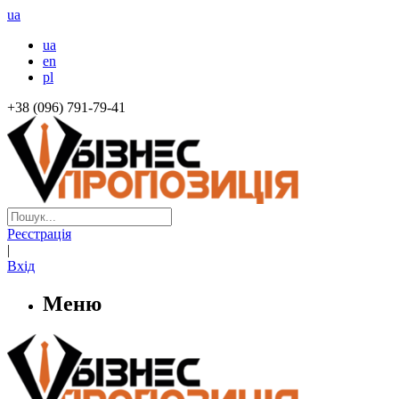
ua
ua
en
pl
+38 (096) 791-79-41
Реєстрація
|
Вхід
Меню