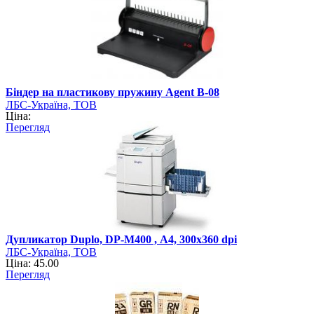
Біндер на пластикову пружину Agent B-08
ЛБС-Україна, ТОВ
Ціна:
Перегляд
Дупликатор Duplo, DP-M400 , А4, 300х360 dpi
ЛБС-Україна, ТОВ
Ціна: 45.00
Перегляд