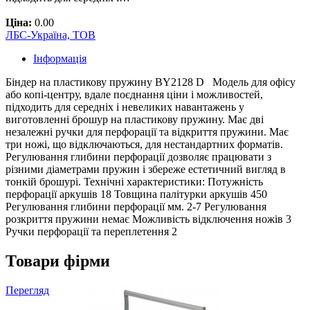
Ціна:
0.00
ЛБС-Україна, ТОВ
Інформація
Біндер на пластикову пружину BY2128 D Модель для офісу
або копі-центру, вдале поєднання ціни і можливостей,
підходить для середніх і невеликих навантажень у
виготовленні брошур на пластикову пружину. Має дві
незалежні ручки для перфорації та відкриття пружини. Має
три ножі, що відключаються, для нестандартних форматів.
Регулювання глибини перфорації дозволяє працювати з
різними діаметрами пружин і збереже естетичний вигляд в
тонкій брошурі. Технічні характеристики: Потужність
перфорації аркушів 18 Товщина палітурки аркушів 450
Регулювання глибини перфорації мм. 2-7 Регулювання
розкриття пружини немає Можливість відключення ножів 3
Ручки перфорації та переплетення 2
Товари фірми
Перегляд