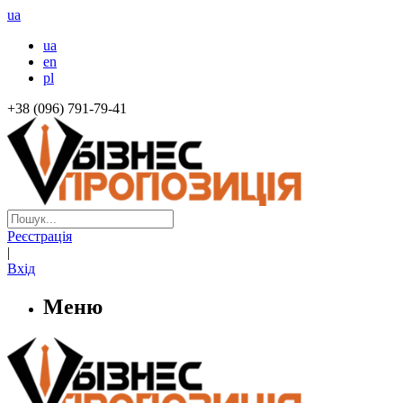
ua
ua
en
pl
+38 (096) 791-79-41
Реєстрація
|
Вхід
Меню