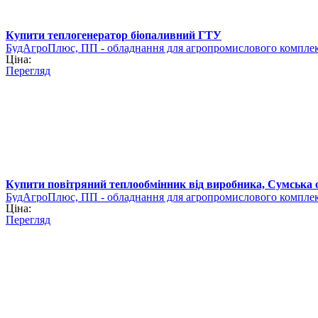
Купити теплогенератор біопаливний ГТУ
БудАгроПлюс, ПП - обладнання для агропромислового компле
Ціна:
Перегляд
Купити повітряний теплообмінник від виробника, Сумська 
БудАгроПлюс, ПП - обладнання для агропромислового компле
Ціна:
Перегляд