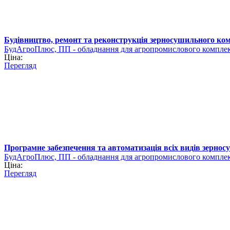
Будівництво, ремонт та реконструкція зерносушильного ко
БудАгроПлюс, ПП - обладнання для агропромислового компле
Ціна:
Перегляд
Програмне забезпечення та автоматизація всіх видів зернос
БудАгроПлюс, ПП - обладнання для агропромислового компле
Ціна:
Перегляд