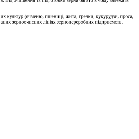
. Від очищення та підготовки зерна багато в чому залежать
их культур (ячменю, пшениці, жита, гречки, кукурудзи, проса,
зованих зерноочисних лініях зернопереробних підприємств.