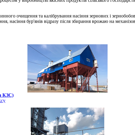
оцесом у виробництві якісних продуктів сільського господарства
инного очищення та калібрування насіння зернових і зернобобов
пиння, насіння бур'янів відразу після збирання врожаю на механі
а КЗС)
ксу