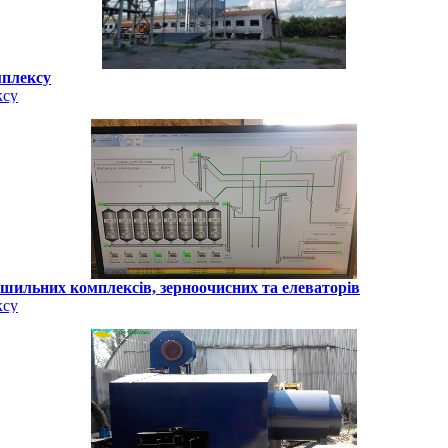
мплексу
ксу
ушильних комплексів, зерноочисних та елеваторів
ксу