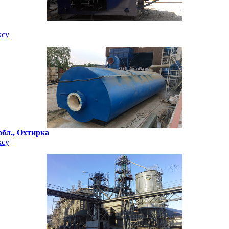
ксу
обл., Охтирка
ксу