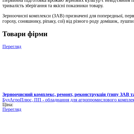
Первинна підготовка врожаю зернових культур є невід'ємним пр
тривалість зберігання та якісні показники товару.
Зерноочисні комплекси (ЗАВ) призначені для попередньої, перв
гороху, соняшнику, ріпаку, сої) від різного роду домішок, луш
Товари фірми
Перегляд
Зерноочисний комплекс, ремонт, реконструкція (типу ЗАВ т
БудАгроПлюс, ПП - обладнання для агропромислового компле
Ціна:
Перегляд