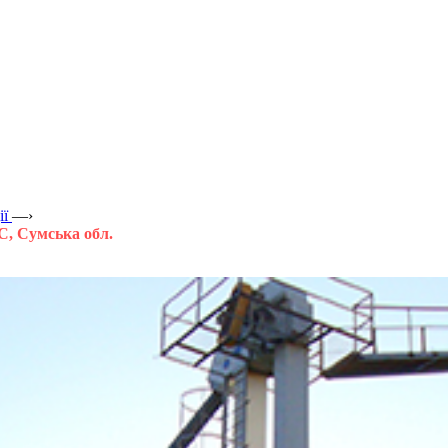
ії
—›
С, Сумська обл.