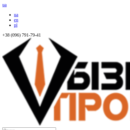
ua
ua
en
pl
+38 (096) 791-79-41