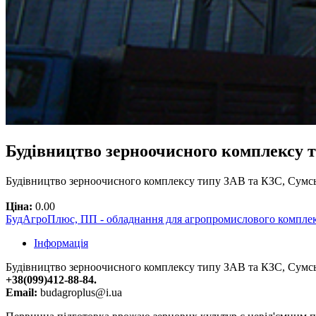
Будівництво зерноочисного комплексу т
Будівництво зерноочисного комплексу типу ЗАВ та КЗС, Сумсь
Ціна:
0.00
БудАгроПлюс, ПП - обладнання для агропромислового компле
Інформація
Будівництво зерноочисного комплексу типу ЗАВ та КЗС, Сумс
+38(099)412-88-84.
Email:
budagroplus@i.ua