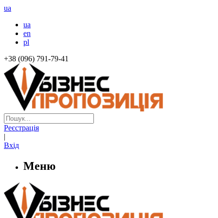
ua
ua
en
pl
+38 (096) 791-79-41
Реєстрація
|
Вхід
Меню