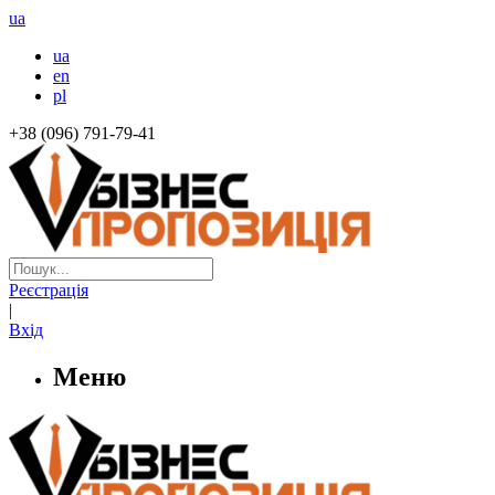
ua
ua
en
pl
+38 (096) 791-79-41
Реєстрація
|
Вхід
Меню