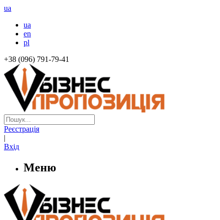
ua
ua
en
pl
+38 (096) 791-79-41
Реєстрація
|
Вхід
Меню