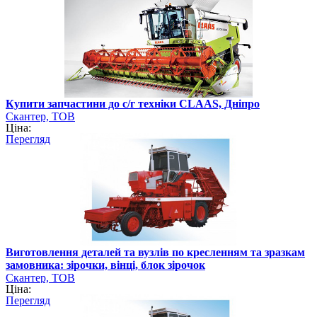
Купити запчастини до с/г техніки CLAAS, Дніпро
Скантер, ТОВ
Ціна:
Перегляд
Виготовлення деталей та вузлів по кресленням та зразкам
замовника: зірочки, вінці, блок зірочок
Скантер, ТОВ
Ціна:
Перегляд