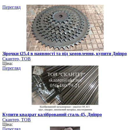
Перегляд
Зірочки t25.4 в наявності та під замовлення, купити Дніпро
Скантер, ТОВ
Ціна:
Перегляд
Купити квадрат калібрований сталь 45, Дніпро
Скантер, ТОВ
Ціна:
Перегляд