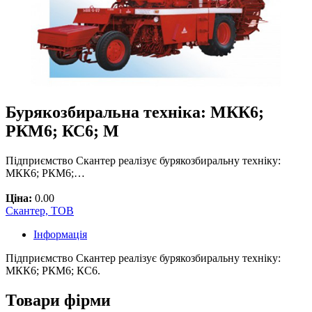
Бурякозбиральна техніка: МКК6;
РКМ6; КС6; М
Підприємство Скантер реалізує бурякозбиральну техніку:
МКК6; РКМ6;…
Ціна:
0.00
Скантер, ТОВ
Інформація
Підприємство Скантер реалізує бурякозбиральну техніку:
МКК6; РКМ6; КС6.
Товари фірми