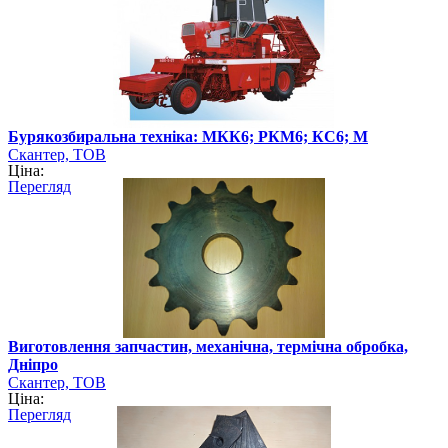
Бурякозбиральна техніка: МКК6; РКМ6; КС6; М
Скантер, ТОВ
Ціна:
Перегляд
Виготовлення запчастин, механічна, термічна обробка,
Дніпро
Скантер, ТОВ
Ціна:
Перегляд