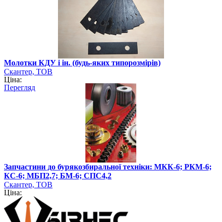
Молотки КДУ і ін. (будь-яких типорозмірів)
Скантер, ТОВ
Ціна:
Перегляд
Запчастини до бурякозбиральної техніки: МКК-6; РКМ-6;
КС-6; МБП2,7; БМ-6; СПС4,2
Скантер, ТОВ
Ціна: