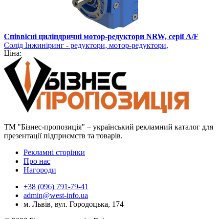
Співвісні циліндричні мотор-редуктори NRW, серії A/F
Солід Інжиніринг - редуктори, мотор-редуктори,
Ціна:
електродвигуни
ТМ "Бізнес-пропозиція" – український рекламний каталог для
презентації підприємств та товарів.
Рекламні сторінки
Про нас
Нагороди
+38 (096) 791-79-41
admin@west-info.ua
м. Львів, вул. Городоцька, 174