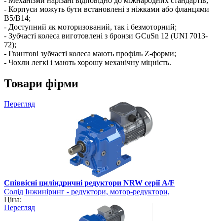
- Механізми нарізані відповідно до міжнародних стандартів;
- Корпуси можуть бути встановлені з ніжками або фланцями
B5/B14;
- Доступний як моторизований, так і безмоторний;
- Зубчасті колеса виготовлені з бронзи GCuSn 12 (UNI 7013-
72);
- Гвинтові зубчасті колеса мають профіль Z-форми;
- Чохли легкі і мають хорошу механічну міцність.
Товари фірми
Перегляд
Співвісні циліндричні редуктори NRW серії A/F
Солід Інжиніринг - редуктори, мотор-редуктори,
Ціна:
електродвигуни
Перегляд