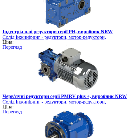
Індустріальні редуктори серії PH, виробник NRW
Солід Інжиніринг - редуктори, мотор-редуктори,
Ціна:
електродвигуни
Перегляд
Черв'ячні редуктори серії PMRV plus +, виробник NRW
Солід Інжиніринг - редуктори, мотор-редуктори,
Ціна:
електродвигуни
Перегляд