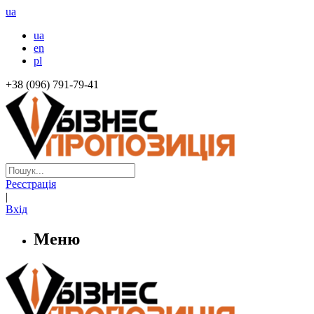
ua
ua
en
pl
+38 (096) 791-79-41
Реєстрація
|
Вхід
Меню