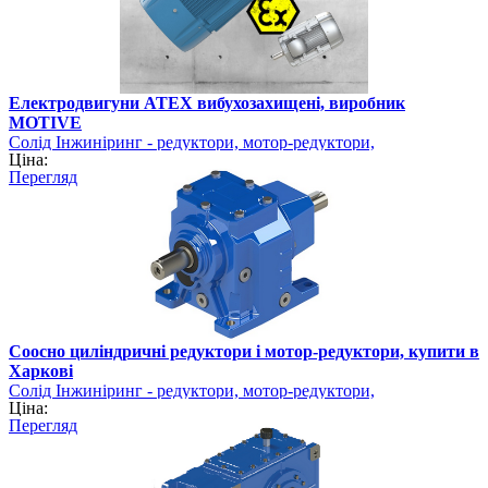
Електродвигуни ATEX вибухозахищені, виробник
MOTIVE
Солід Інжиніринг - редуктори, мотор-редуктори,
Ціна:
електродвигуни
Перегляд
Соосно циліндричні редуктори і мотор-редуктори, купити в
Харкові
Солід Інжиніринг - редуктори, мотор-редуктори,
Ціна:
електродвигуни
Перегляд