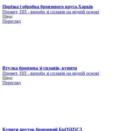
Порізка і обробка бронзового круга,Харків
Промет, ПП - вироби зі сплавів на мідній основі
Ціна:
Перегляд
Втулка бронзова зі сплавів, купити
Промет, ПП - вироби зі сплавів на мідній основі
Ціна:
Перегляд
Купити пруток бронзовий БрО5Ц5С5