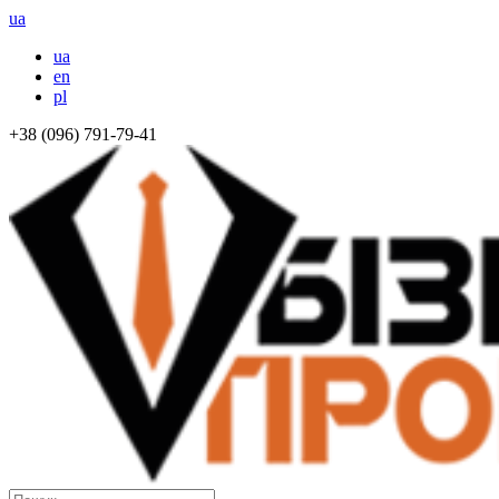
ua
ua
en
pl
+38 (096) 791-79-41