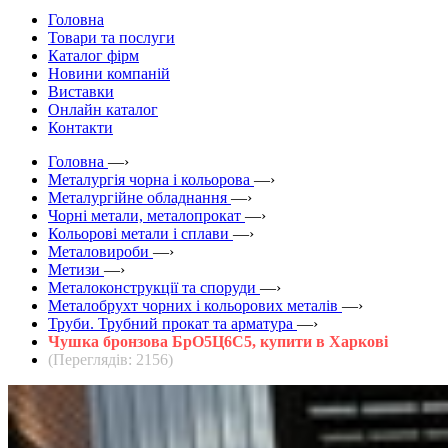
Головна
Товари та послуги
Каталог фірм
Новини компаній
Виставки
Онлайн каталог
Контакти
Головна
—›
Металургія чорна і кольорова
—›
Металургійне обладнання
—›
Чорні метали, металопрокат
—›
Кольорові метали і сплави
—›
Металовироби
—›
Метизи
—›
Металоконструкції та споруди
—›
Металобрухт чорних і кольорових металів
—›
Труби. Трубний прокат та арматура
—›
Чушка бронзова БрО5Ц6С5, купити в Харкові
(Переглядів: 2156)