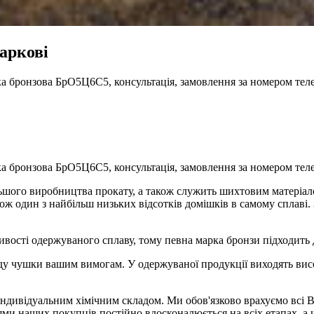
аркові
ка бронзова БрО5Ц6С5, консультація, замовлення за номером те
ка бронзова БрО5Ц6С5, консультація, замовлення за номером тел
льшого виробництва прокату, а також служить шихтовим матері
акож один з найбільш низьких відсотків домішків в самому сплав
вості одержуваного сплаву, тому певна марка бронзи підходить 
у чушки вашим вимогам. У одержуваної продукції виходять висок
ндивідуальним хімічним складом. Ми обов'язково врахуємо всі В
ми наших покупців постійно вдосконалюється на всіх етапах, а 