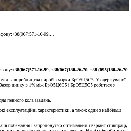
лефону:+38(067)571-16-99,…
ефону:
+38(067)571-16-99, +38(067)180-26-70, +38 (095)180-26-70.
алом для виробництва виробів марки БрО5Ц5С5. У одержуваної
і. Зазор цинку в 1% між БрО5Ц6С5 і БрО5Ц5С5 робиться з
для певного кола завдань.
і експлуатаційні характеристики, а також один з найбільш
аші побажання і запропонуємо оптимальний варіант співпраці,
частина процесів проводиться паралельно. Наші співробітники