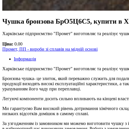
Чушка бронзова БрО5Ц6С5, купити в Х
Харківське підприємство "Промет" виготовляє та реалізує чуш
Ціна:
0.00
Промет, ПП - вироби зі сплавів на мідній основі
Інформація
Харківське підприємство "Промет" виготовляє та реалізує чуш
Бронзова чушка- це злиток, який переважно служить для пода
продукції виходять високі експлуатаційні характеристики, а т
урахуванням його чаду при переплавці.
Легуючі компоненти досить сильно впливають на кінцеві власти
Ми гарантуємо Вам високий рівень дотримання хімічного склад
низьких відсотків домішок в самому сплаві.
За узгодженням із замовником ми можемо виготовити чушку з і
в найкоротший час виконавши замовлення. Робота з замовлення