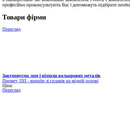
професійно проконсультують Вас і допоможуть підібрати необх
Товари фірми
Перегляд
Закуповуємо лом і відходи кольорових металів
Промет, ПП - вироби зі сплавів на мідній основі
Ціна:
Перегляд