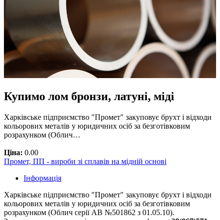
Купимо лом бронзи, латуні, міді
Харківське підприємство "Промет" закуповує брухт і відходи
кольорових металів у юридичних осіб за безготівковим
розрахунком (Облич…
Ціна:
0.00
Промет, ПП - вироби зі сплавів на мідній основі
Інформація
Харківське підприємство "Промет" закуповує брухт і відходи
кольорових металів у юридичних осіб за безготівковим
розрахунком (Облич серії АВ №501862 з 01.05.10).