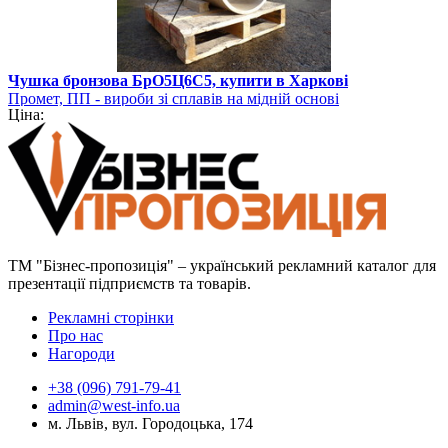
Чушка бронзова БрО5Ц6С5, купити в Харкові
Промет, ПП - вироби зі сплавів на мідній основі
Ціна:
ТМ "Бізнес-пропозиція" – український рекламний каталог для
презентації підприємств та товарів.
Рекламні сторінки
Про нас
Нагороди
+38 (096) 791-79-41
admin@west-info.ua
м. Львів, вул. Городоцька, 174