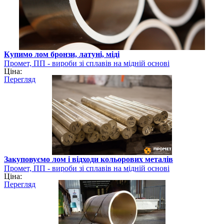
Купимо лом бронзи, латуні, міді
Промет, ПП - вироби зі сплавів на мідній основі
Ціна:
Перегляд
Закуповуємо лом і відходи кольорових металів
Промет, ПП - вироби зі сплавів на мідній основі
Ціна:
Перегляд