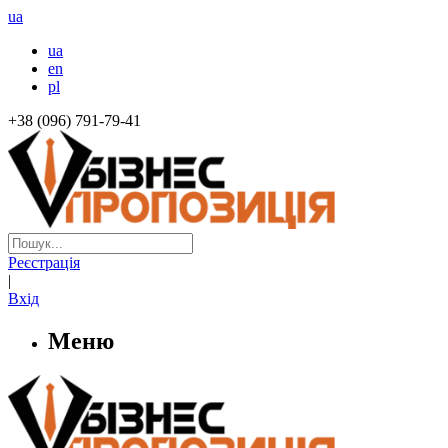
ua
ua
en
pl
+38 (096) 791-79-41
Реєстрація
|
Вхід
Меню