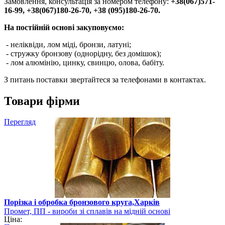
Замовлення, консультація за номером телефону:
+38(067)571-
16-99, +38(067)180-26-70, +38 (095)180-26-70.
На постійній основі закуповуємо:
- неліквіди, лом міді, бронзи, латуні;
- стружку бронзову (однорідну, без домішок);
- лом алюмінію, цинку, свинцю, олова, бабіту.
З питань поставки звертайтеся за телефонами в контактах.
Товари фірми
Перегляд
Порізка і обробка бронзового круга,Харків
Промет, ПП - вироби зі сплавів на мідній основі
Ціна: