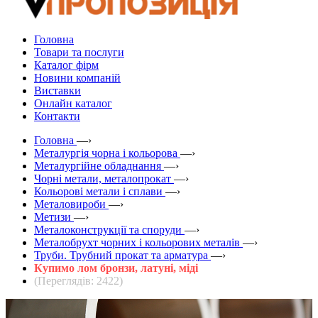
Головна
Товари та послуги
Каталог фірм
Новини компаній
Виставки
Онлайн каталог
Контакти
Головна
—›
Металургія чорна і кольорова
—›
Металургійне обладнання
—›
Чорні метали, металопрокат
—›
Кольорові метали і сплави
—›
Металовироби
—›
Метизи
—›
Металоконструкції та споруди
—›
Металобрухт чорних і кольорових металів
—›
Труби. Трубний прокат та арматура
—›
Купимо лом бронзи, латуні, міді
(Переглядів: 2422)