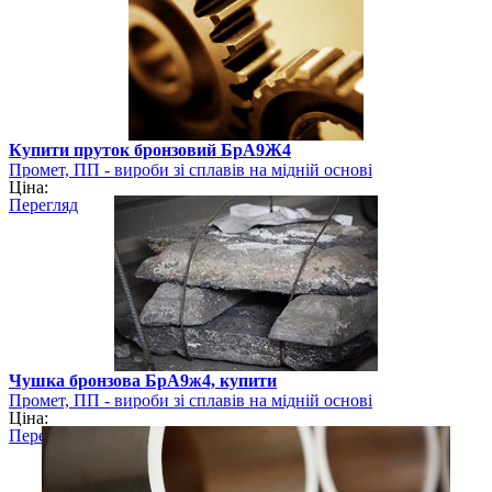
Купити пруток бронзовий БрА9Ж4
Промет, ПП - вироби зі сплавів на мідній основі
Ціна:
Перегляд
Чушка бронзова БрА9ж4, купити
Промет, ПП - вироби зі сплавів на мідній основі
Ціна:
Перегляд