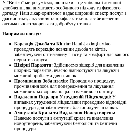
У "Ветіко" ми розуміємо, що птахи – це унікальні домашні
улюбленці, які вимагають особливого підходу та фахового
догляду. Наш лікар-орнітолог надає широкий спектр послуг з
діагностики, лікування та профілактики для забезпечення
оптимального здоров'я та добробуту пташок.
Напрямки послуг:
Корекція Дзьоба та Кігтів:
Наші фахівці вміло
проводять корекцію довжини дзьоба та кігтів,
забезпечуючи оптимальну гігієну та комфорт для вашого
пернатого друга.
Шкірні Паразити:
Здійснюємо зішкріб для виявлення
шкірних паразитів, вчасно діагностуючи та лікуючи
можливі проблеми для пташок.
Промивання Зоба птахів:
Проводимо процедуру
промивання зоба для попередження та лікування
можливих захворювань цього важливого органу.
Видалення Яєць при Утрудненій Яйцекладці:
У
випадках утрудненої яйцекладки проводимо відповідні
процедури для забезпечення благополуччя пташки.
Ампутація Крила та Видалення Новоутворень:
Надаємо послуги з ампутації крила та видалення
новоутворень, забезпечуючи безболісні та безпечні
процедури.