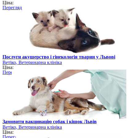
Ціна:
Перегляд
Послуги акушерство і гінекологія тварин у Львові
Ветіко, Ветеринарна клініка
Ціна:
Перегляд
Замовити вакцинацію собак і кішок Львів
Ветіко, Ветеринарна клініка
Ціна:
Перегляд