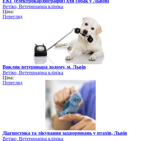
ЕКГ (електрокардіографія) для собак у Львові
Ветіко, Ветеринарна клініка
Ціна:
Перегляд
Виклик ветеринара додому, м. Львів
Ветіко, Ветеринарна клініка
Ціна:
Перегляд
Діагностика та лікування захворювань у птахів, Львів
Ветіко, Ветеринарна клініка