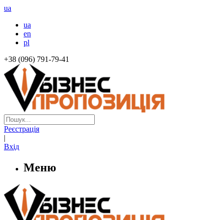
ua
ua
en
pl
+38 (096) 791-79-41
Реєстрація
|
Вхід
Меню