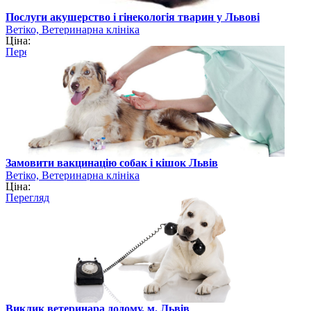
Послуги акушерство і гінекологія тварин у Львові
Ветіко, Ветеринарна клініка
Ціна:
Перегляд
Замовити вакцинацію собак і кішок Львів
Ветіко, Ветеринарна клініка
Ціна:
Перегляд
Виклик ветеринара додому, м. Львів