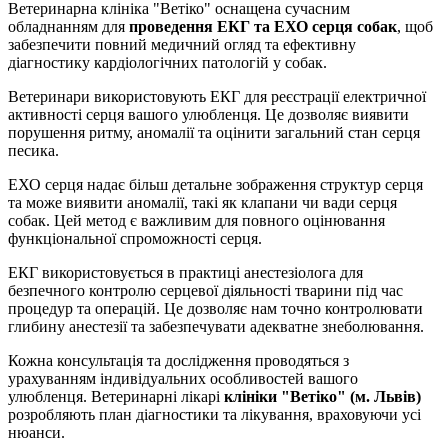
Ветеринарна клініка "Ветіко" оснащена сучасним
обладнанням для
проведення ЕКГ та ЕХО серця собак
, щоб
забезпечити повний медичний огляд та ефективну
діагностику кардіологічних патологій у собак.
Ветеринари використовують ЕКГ для реєстрації електричної
активності серця вашого улюбленця. Це дозволяє виявити
порушення ритму, аномалії та оцінити загальний стан серця
песика.
ЕХО серця надає більш детальне зображення структур серця
та може виявити аномалії, такі як клапани чи вади серця
собак. Цей метод є важливим для повного оцінювання
функціональної спроможності серця.
ЕКГ використовується в практиці анестезіолога для
безпечного контролю серцевої діяльності тварини під час
процедур та операцій. Це дозволяє нам точно контролювати
глибину анестезії та забезпечувати адекватне знеболювання.
Кожна консультація та дослідження проводяться з
урахуванням індивідуальних особливостей вашого
улюбленця. Ветеринарні лікарі
клініки "Ветіко" (м. Львів)
розробляють план діагностики та лікування, враховуючи усі
нюанси.