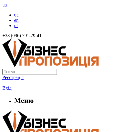
ua
ua
en
pl
+38 (096) 791-79-41
Реєстрація
|
Вхід
Меню