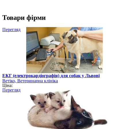
Товари фірми
Перегляд
ЕКГ (електрокардіографія) для собак у Львові
Ветіко, Ветеринарна клініка
Ціна:
Перегляд