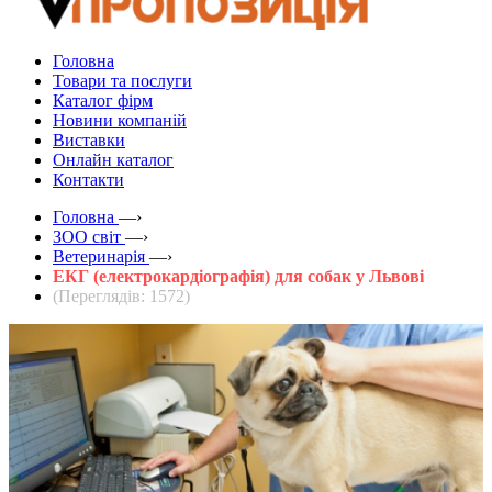
Головна
Товари та послуги
Каталог фірм
Новини компаній
Виставки
Онлайн каталог
Контакти
Головна
—›
ЗOO світ
—›
Ветеринарія
—›
ЕКГ (електрокардіографія) для собак у Львові
(Переглядів: 1572)