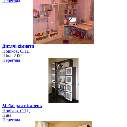
Перегляд
Дитячі кімнати
Новіков, СПД
Ціна: 2.00
Перегляд
Меблі для віталень
Новіков, СПД
Ціна:
Перегляд