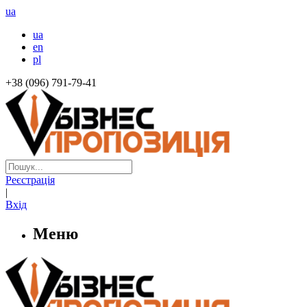
ua
ua
en
pl
+38 (096) 791-79-41
Реєстрація
|
Вхід
Меню