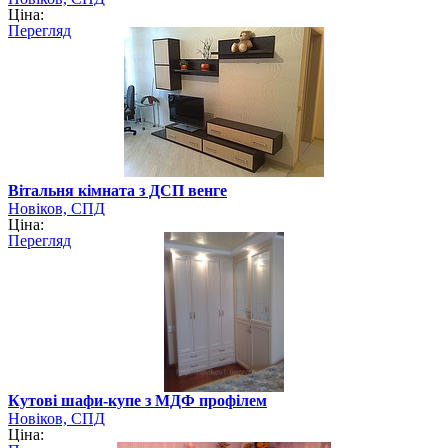
Ціна:
Перегляд
Вітальня кімната з ДСП венге
Новіков, СПД
Ціна:
Перегляд
Кутові шафи-купе з МДФ профілем
Новіков, СПД
Ціна: