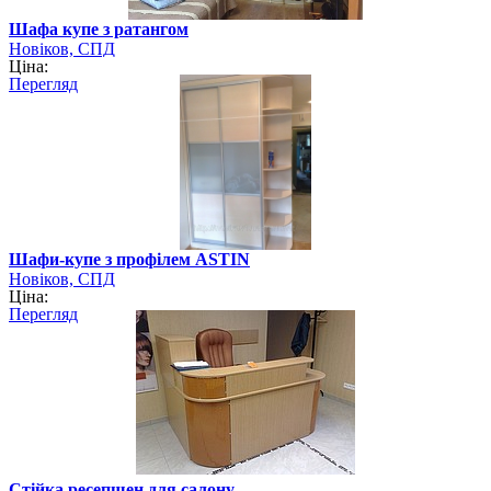
Шафа купе з ратангом
Новіков, СПД
Ціна:
Перегляд
Шафи-купе з профілем ASTIN
Новіков, СПД
Ціна:
Перегляд
Стійка ресепшен для салону