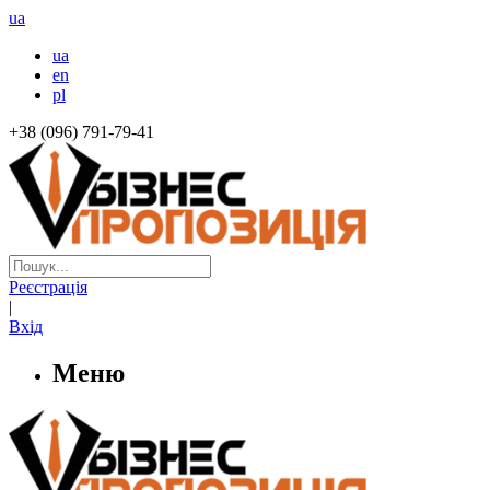
ua
ua
en
pl
+38 (096) 791-79-41
Реєстрація
|
Вхід
Меню