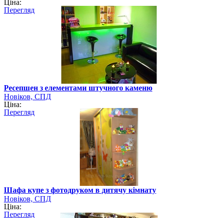
Ціна:
Перегляд
Ресепшен з елементами штучного каменю
Новіков, СПД
Ціна:
Перегляд
Шафа купе з фотодруком в дитячу кімнату
Новіков, СПД
Ціна:
Перегляд