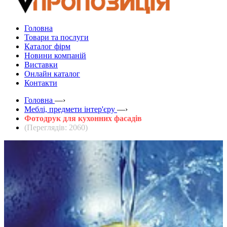
Головна
Товари та послуги
Каталог фірм
Новини компаній
Виставки
Онлайн каталог
Контакти
Головна
—›
Меблі, предмети інтер'єру
—›
Фотодрук для кухонних фасадів
(Переглядів: 2060)