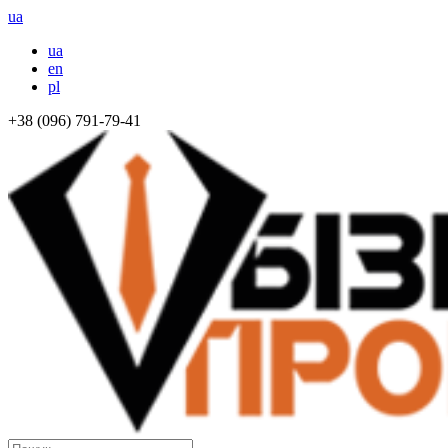
ua
ua
en
pl
+38 (096) 791-79-41