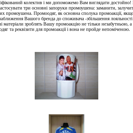
аліфікований колектив і ми допоможемо Вам виглядати достойно!
 застосувати три основні запоруки промоушена: заманити, залучи
х промоушена. Промоодяг, як основна сполука промоакції, якщо
наближення Вашого бренда до споживача -збільшення лояльності ц
і матеріали зроблять Вашу промоакцію не тільки незабутньою, а
дяг та реквізити для промоакції і вона не пройде непоміченою.