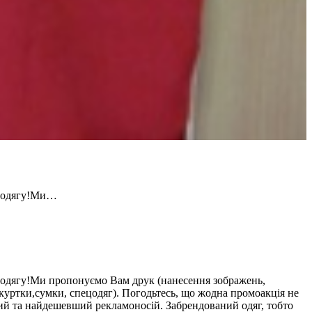
моодягу!Ми…
оодягу!Ми пропонуємо Вам друк (нанесення зображень,
 куртки,сумки, спецодяг). Погодьтесь, що жодна промоакція не
ий та найдешевший рекламоносій. Забрендований одяг, тобто