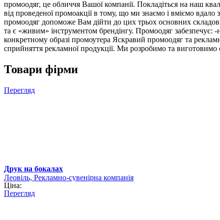
промоодяг, це обличчя Вашої компанії. Покладіться на наш кв
від проведеної промоакції в тому, що ми знаємо і вміємо вдало
промоодяг допоможе Вам дійти до цих трьох основних складови
та є «живим» інструментом брендінгу. Промоодяг забезпечує: -
конкретному образі промоутера Яскравий промоодяг та рекламн
сприйняття рекламної продукції. Ми розробимо та виготовимо о
Товари фірми
Перегляд
Друк на бокалах
Леовіль, Рекламно-сувенірна компанія
Ціна:
Перегляд