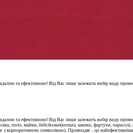
 вдалою та ефективною! Від Вас лише залежить вибір виду про
вдалою та ефективною! Від Вас лише залежить вибір виду пром
болки, поло, майки, бейсболки(кепки), шапки, фартухи, парасолі,
яг з корпоративною символікою). Промоодяг - це найефективніш