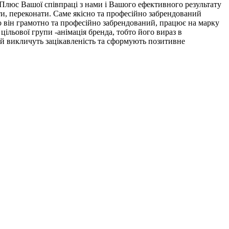
 Плюс Вашої співпраці з нами і Вашого ефективного результату
ти, переконати. Саме якісно та професійно забрендований
 він грамотно та професійно забрендований, працює на марку
ільової групи -анімація бренда, тобто його вираз в
 й викличуть зацікавленість та сформують позитивне