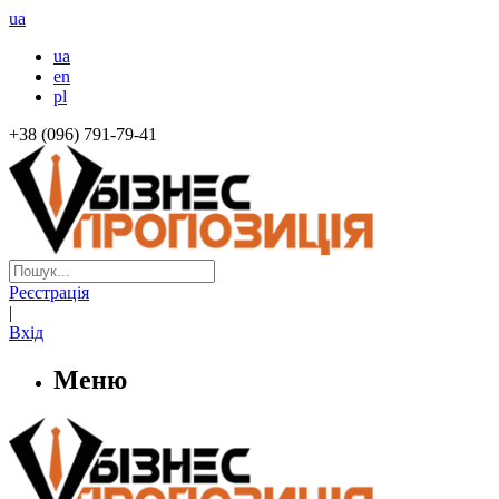
ua
ua
en
pl
+38 (096) 791-79-41
Реєстрація
|
Вхід
Меню