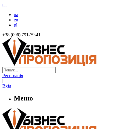
ua
ua
en
pl
+38 (096) 791-79-41
Реєстрація
|
Вхід
Меню