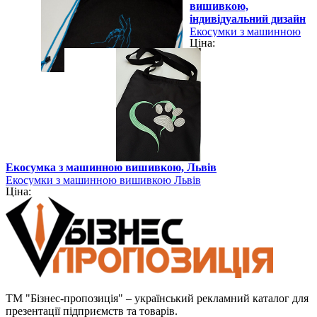
вишивкою,
індивідуальний дизайн
Екосумки з машинною
Ціна:
вишивкою Львів
Перегляд
Екосумка з машинною вишивкою, Львів
Екосумки з машинною вишивкою Львів
Ціна:
ТМ "Бізнес-пропозиція" – український рекламний каталог для
презентації підприємств та товарів.