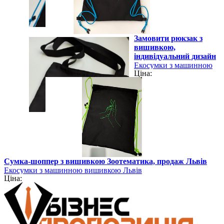
Замовити рюкзак з
вишивкою,
індивідуальний дизайн
Екосумки з машинною
Ціна:
вишивкою Львів
Перегляд
Сумка-шоппер з вишивкою Зоотематика, продаж Львів
Екосумки з машинною вишивкою Львів
Ціна: