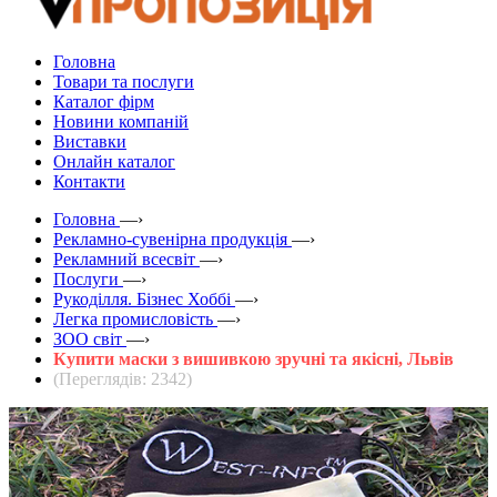
Головна
Товари та послуги
Каталог фірм
Новини компаній
Виставки
Онлайн каталог
Контакти
Головна
—›
Рекламно-сувенірна продукція
—›
Рекламний всесвіт
—›
Послуги
—›
Рукоділля. Бізнес Хоббі
—›
Легка промисловість
—›
ЗOO світ
—›
Купити маски з вишивкою зручні та якісні, Львів
(Переглядів: 2342)