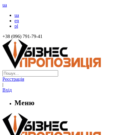
ua
ua
en
pl
+38 (096) 791-79-41
Реєстрація
|
Вхід
Меню