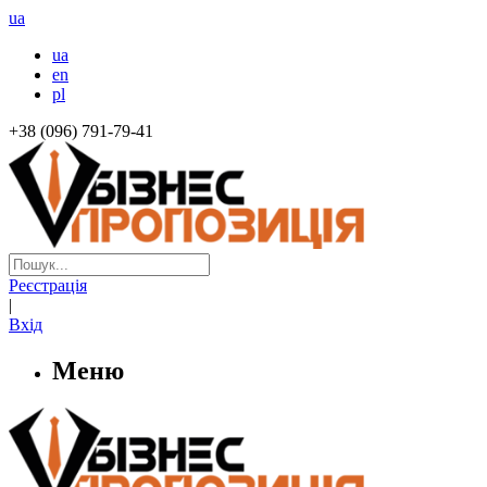
ua
ua
en
pl
+38 (096) 791-79-41
Реєстрація
|
Вхід
Меню