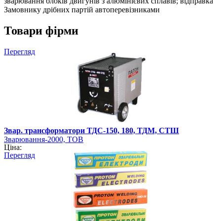
зварювання блоків двигунів з алюмінієвих сплавів; відправка
Замовнику дрібних партій автоперевізниками
Товари фірми
Перегляд
Звар. трансформатори ТДС-150, 180, ТДМ, СТШ
Зварювання-2000, ТОВ
Ціна:
Перегляд