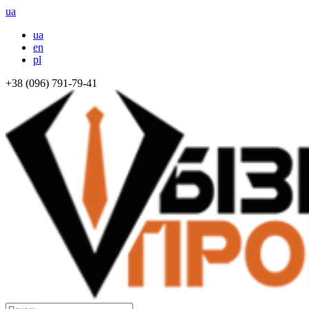
ua
ua
en
pl
+38 (096) 791-79-41