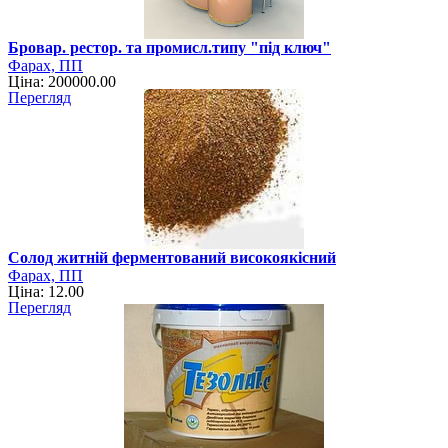
Бровар. рестор. та промисл.типу "під ключ"
Фарах, ПП
Ціна: 200000.00
Перегляд
Солод житній ферментований високоякісний
Фарах, ПП
Ціна: 12.00
Перегляд