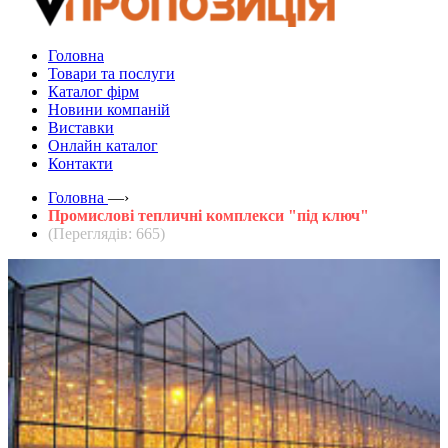
Головна
Товари та послуги
Каталог фірм
Новини компаній
Виставки
Онлайн каталог
Контакти
Головна
—›
Промислові тепличні комплекси "під ключ"
(Переглядів: 665)