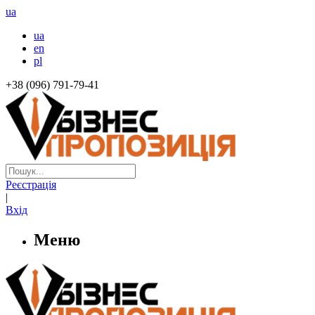
ua
ua
en
pl
+38 (096) 791-79-41
Реєстрація
|
Вхід
Меню