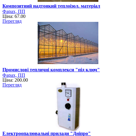
Композитний надтонкий теплоізол. матеріал
Фарах, ПП
Ціна: 67.00
Перегляд
Промислові тепличні комплекси "під ключ"
Фарах, ПП
Ціна: 200.00
Перегляд
Електроопалювальні прилади "Дніпро"