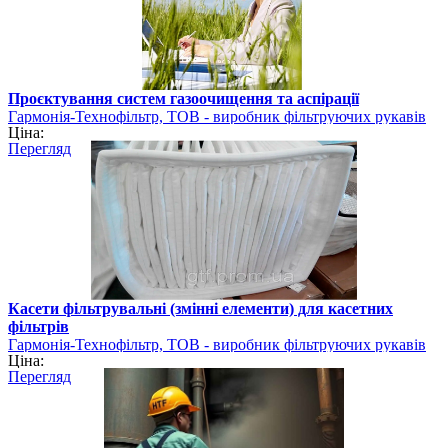
Проєктування систем газоочищення та аспірації
Гармонія-Технофільтр, ТОВ - виробник фільтруючих рукавів
Ціна:
Перегляд
Касети фільтрувальні (змінні елементи) для касетних
фільтрів
Гармонія-Технофільтр, ТОВ - виробник фільтруючих рукавів
Ціна:
Перегляд