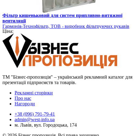
Фільтр кишеньковий для систем припливно-витяжної
вентиляції
Гармонія-Технофільтр, ТОВ - виробник фільтруючих рукавів
Ціна:
ТМ "Бізнес-пропозиція" – український рекламний каталог для
презентації підприємств та товарів.
Рекламні сторінки
Про нас
Нагороди
+38 (096) 791-79-41
admin@west-info.ua
м. Львів, вул. Городоцька, 174
© 2026 Бізнес пропозиція. Всі права захищено