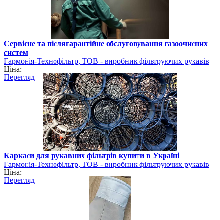
Сервісне та післягарантійне обслуговування газоочисних
систем
Гармонія-Технофільтр, ТОВ - виробник фільтруючих рукавів
Ціна:
Перегляд
Каркаси для рукавних фільтрів купити в Україні
Гармонія-Технофільтр, ТОВ - виробник фільтруючих рукавів
Ціна:
Перегляд