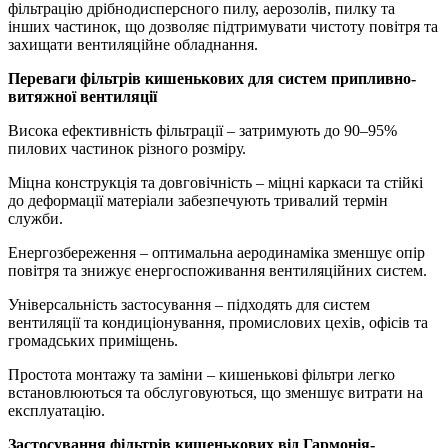
фільтрацію дрібнодисперсного пилу, аерозолів, пилку та
інших частинок, що дозволяє підтримувати чистоту повітря та
захищати вентиляційне обладнання.
Переваги фільтрів кишенькових для систем припливно-
витяжної вентиляції
Висока ефективність фільтрації – затримують до 90–95%
пилових частинок різного розміру.
Міцна конструкція та довговічність – міцні каркаси та стійкі
до деформації матеріали забезпечують тривалий термін
служби.
Енергозбереження – оптимальна аеродинаміка зменшує опір
повітря та знижує енергоспоживання вентиляційних систем.
Універсальність застосування – підходять для систем
вентиляції та кондиціонування, промислових цехів, офісів та
громадських приміщень.
Простота монтажу та заміни – кишенькові фільтри легко
встановлюються та обслуговуються, що зменшує витрати на
експлуатацію.
Застосування фільтрів кишенькових від Гармонія-