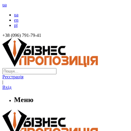
ua
ua
en
pl
+38 (096) 791-79-41
Реєстрація
|
Вхід
Меню