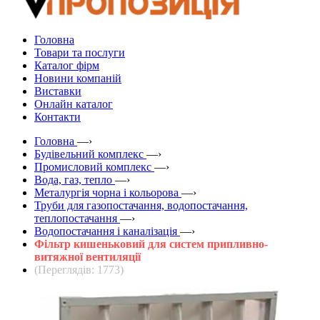
Головна
Товари та послуги
Каталог фірм
Новини компаній
Виставки
Онлайн каталог
Контакти
Головна
—›
Будівельний комплекс
—›
Промисловий комплекс
—›
Вода, газ, тепло
—›
Металургія чорна і кольорова
—›
Труби для газопостачання, водопостачання,
теплопостачання
—›
Водопостачання і каналізація
—›
Фільтр кишеньковий для систем припливно-
витяжної вентиляції
(Переглядів: 1773)