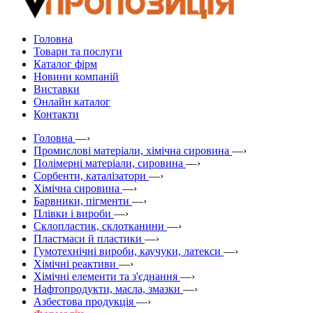
Головна
Товари та послуги
Каталог фірм
Новини компаній
Виставки
Онлайн каталог
Контакти
Головна
—›
Промислові матеріали, хімічна сировина
—›
Полімерні матеріали, сировина
—›
Сорбенти, каталізатори
—›
Хімічна сировина
—›
Барвники, пігменти
—›
Плівки і вироби
—›
Склопластик, склотканини
—›
Пластмаси й пластики
—›
Гумотехнічні вироби, каучуки, латекси
—›
Хімічні реактиви
—›
Хімічні елементи та з'єднання
—›
Нафтопродукти, масла, змазки
—›
Азбестова продукція
—›