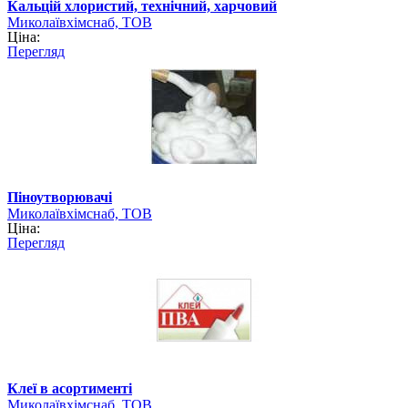
Кальцій хлористий, технічний, харчовий
Миколаївхімснаб, ТОВ
Ціна:
Перегляд
Піноутворювачі
Миколаївхімснаб, ТОВ
Ціна:
Перегляд
Клеї в асортименті
Миколаївхімснаб, ТОВ