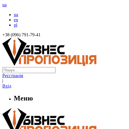
ua
ua
en
pl
+38 (096) 791-79-41
Реєстрація
|
Вхід
Меню